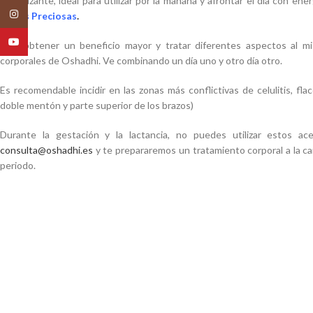
revitalizante, ideal para utilizar por la mañana y afrontar el día con en
Instagram
Flores Preciosas
.
YouTube
Para obtener un beneficio mayor y tratar diferentes aspectos al m
corporales de Oshadhi. Ve combinando un día uno y otro día otro.
Es recomendable incidir en las zonas más conflictivas de celulitis, fla
doble mentón y parte superior de los brazos)
Durante la gestación y la lactancia, no puedes utilizar estos ac
consulta@oshadhi.es
y te prepararemos un tratamiento corporal a la ca
periodo.