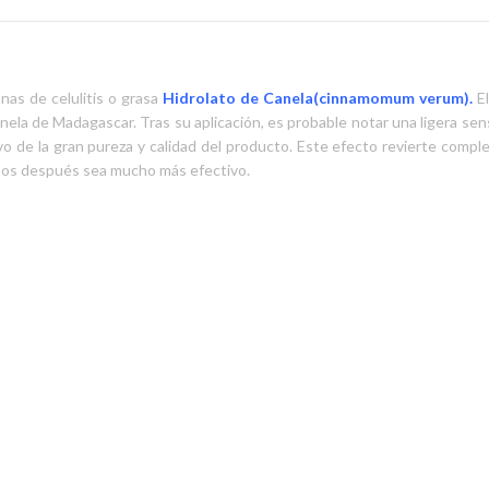
nas de celulitis o grasa
Hidrolato de Canela
(cinnamomum verum).
El
anela de Madagascar. Tras su aplicación, es probable notar una ligera se
tivo de la gran pureza y calidad del producto. Este efecto revierte comp
quemos después sea mucho más efectivo.