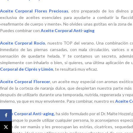
Aceite Corporal Flores Preciosas
, otro preparado de los divinos 
exclusiva de aceites esenciales para ayudarte a combatir la flaccid
«reafirmante de cuerpo y mente». No olvides unas gotitas en la zona de 
Puedes combinar con
Aceite Corporal Anti-aging
Aceite Corporal Rocío
, nuestro TOP del verano. Una combinación con
inmediato de las piernas cansadas, con mala circulación, varices o e
sensación de quedarte helada. Y te contamos un secreto, además
simplemente con inhalarlo o bien, si quieres, una última aplicación d
Corporal de Ciprés y Limón
, te resultará muy eficaz.
Aceite Corporal Florecer
, un aceite muy especial con aromas exóticos 
final de la corteza de naranja dulce, que despiertan nuestra parte má
después de utilizarlo durante una temporada, nutrida, regenerada y repa
invierno, ya que es muy envolvente. Para combinar, nuestro es
Aceite C
Aceite Corporal Anti-aging
,
ha sido formulado por el Dr. Malte Hozzel p
Facebook
piel. Aunque lo puede utilizar cualquier persona, lo aconsejamos especi
acaban de ser mamás y les preocupan las estrías, cicatrices, sequedad,
X