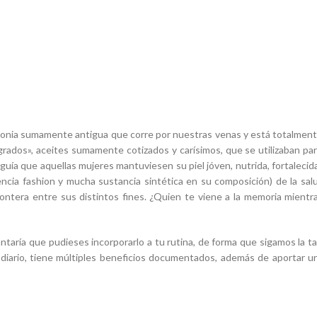
emonia sumamente antigua que corre por nuestras venas y está totalment
agrados», aceites sumamente cotizados y carísimos, que se utilizaban par
ía que aquellas mujeres mantuviesen su piel jóven, nutrida, fortalecida 
ia fashion y mucha sustancia sintética en su composición) de la salud 
ntera entre sus distintos fines. ¿Quien te viene a la memoria mientras
antaría que pudieses incorporarlo a tu rutina, de forma que sigamos la t
diario, tiene múltiples beneficios documentados, además de aportar una