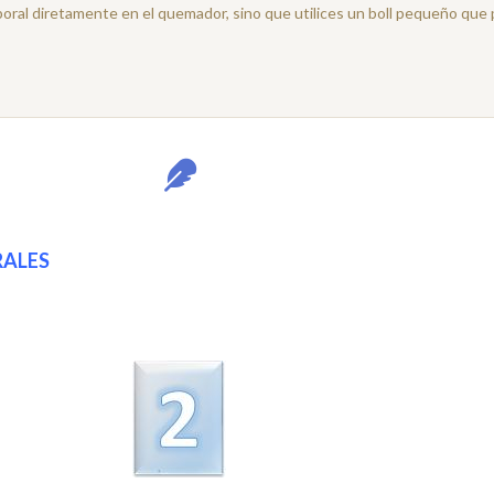
poral diretamente en el quemador, sino que utilices un boll pequeño que
RALES