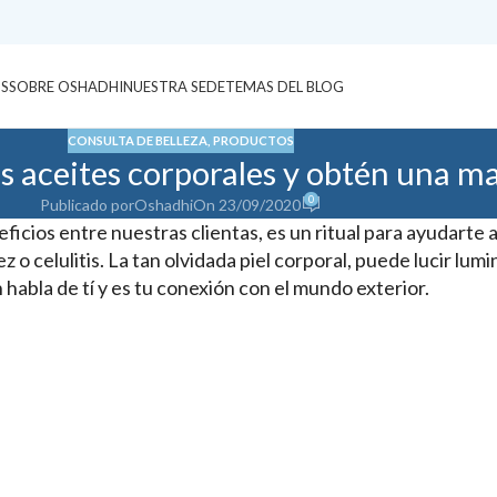
S
SOBRE OSHADHI
NUESTRA SEDE
TEMAS DEL BLOG
CONSULTA DE BELLEZA
,
PRODUCTOS
os aceites corporales y obtén una ma
0
Publicado por
Oshadhi
On 23/09/2020
ios entre nuestras clientas, es un ritual para ayudarte a r
 o celulitis. La tan olvidada piel corporal, puede lucir lumi
habla de tí y es tu conexión con el mundo exterior.