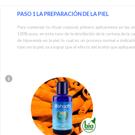
PASO 1 LA PREPARACIÓN DE LA PIEL
Para comenzar tu ritual corporal, primero aplicaremos en las zo
100% pura, en este caso de la destilación de la corteza de la c
de hiperemia en la piel, lo cual es un proceso normal e indica
rojez en la piel, va a lograr que el efecto del aceite que apli