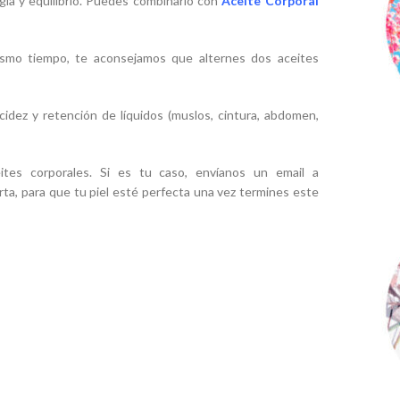
ergía y equilibrio. Puedes combinarlo con
Aceite Corporal
ismo tiempo, te aconsejamos que alternes dos aceites
ccidez y retención de líquidos (muslos, cintura, abdomen,
eites corporales. Si es tu caso, envíanos un email a
rta, para que tu piel esté perfecta una vez termines este