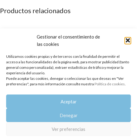
Productos relacionados
Gestionar el consentimiento de
las cookies
Utilizamos cookies propias y de terceros con la finalidad de permitir el
acceso a las funcionalidades de la página web, para mostrar publicidad (tanto
general como personalizada), extraer estadísticas de tráfico y mejorar la
experiencia del usuario.
Puede aceptar las cookies, denegar o seleccionar las que deseas en "Ver
preferencias", para más información consulte nuestra
Política de cookies
.
Aceite Facial Jojoba de Tomillo
Aceite Facial Jojoba Siempreviva
Aceptar
12,95
€
12,95
€
Denegar
Copyright 2014-2025
Oshadhi España
.
Todos los derechos reservados.
Ver preferencias
Política de privacidad
|
Aviso legal
|
Política de cookies