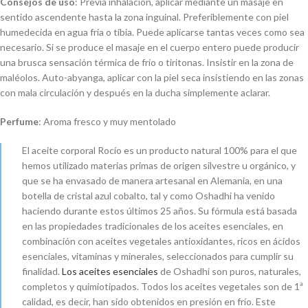
Consejos de uso
: Previa inhalación, aplicar mediante un masaje en
sentido ascendente hasta la zona inguinal. Preferiblemente con piel
humedecida en agua fría o tibia. Puede aplicarse tantas veces como sea
necesario. Si se produce el masaje en el cuerpo entero puede producir
una brusca sensación térmica de frío o tiritonas. Insistir en la zona de
maléolos. Auto-abyanga, aplicar con la piel seca insistiendo en las zonas
con mala circulación y después en la ducha simplemente aclarar.
Perfume
: Aroma fresco y muy mentolado
El aceite corporal Rocío es un producto natural 100% para el que
hemos utilizado materias primas de origen silvestre u orgánico, y
que se ha envasado de manera artesanal en Alemania, en una
botella de cristal azul cobalto, tal y como Oshadhi ha venido
haciendo durante estos últimos 25 años. Su fórmula está basada
en las propiedades tradicionales de los aceites esenciales, en
combinación con aceites vegetales antioxidantes, ricos en ácidos
esenciales, vitaminas y minerales, seleccionados para cumplir su
finalidad.
Los aceites esenciales
de Oshadhi son puros, naturales,
completos y quimiotipados. Todos los aceites vegetales son de 1ª
calidad, es decir, han sido obtenidos en presión en frío. Este