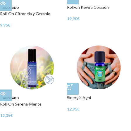
Roll-on Kewra Corazón
AGOTADO
Roll-On Citronela y Geranio
19,90
€
9,95
€
Sinergia Agni
AGOTADO
Roll-On Serena-Mente
12,95
€
12,35
€