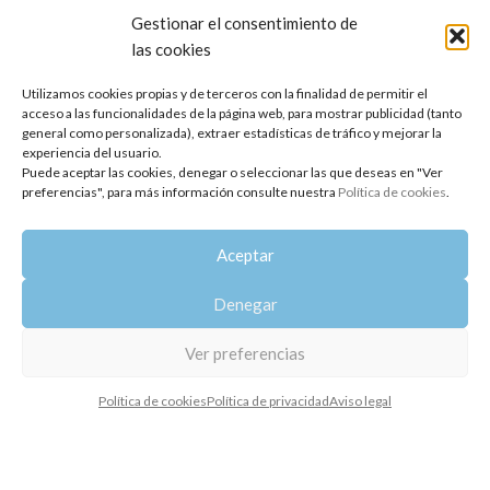
Gestionar el consentimiento de
las cookies
Utilizamos cookies propias y de terceros con la finalidad de permitir el
acceso a las funcionalidades de la página web, para mostrar publicidad (tanto
general como personalizada), extraer estadísticas de tráfico y mejorar la
experiencia del usuario.
Puede aceptar las cookies, denegar o seleccionar las que deseas en "Ver
preferencias", para más información consulte nuestra
Política de cookies
.
Sinergia Cedro y Limón
AGOTADO
Sinergia Calma
5,86
€
Aceptar
9,10
€
Denegar
Ver preferencias
Política de cookies
Política de privacidad
Aviso legal