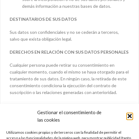
demás información a nuestras bases de datos.
DESTINATARIOS DE SUS DATOS
Sus datos son confidenciales y no se cederán a terceros,
salvo que exista obligación legal.
DERECHOS EN RELACIÓN CON SUS DATOS PERSONALES
Cualquier persona puede retirar su consentimiento en
cualquier momento, cuando el mismo se haya otorgado para el
tratamiento de sus datos. En ningún caso, la retirada de este
consentimiento condiciona la ejecución del contrato de
suscripción o las relaciones generadas con anterioridad.
Igualmente, puede ejercer los siguientes derechos:
Gestionar el consentimiento de
Solicitar el acceso a sus datos personales o su rectificación
las cookies
cuando sean inexactos.
Solicitar su supresión cuando, entre otros motivos, los datos
Utilizamos cookies propias y de terceros con la finalidad de permitir el
acceso a las funcionalidades de la página web, para mostrar publicidad (tanto
ya no sean necesarios para los fines para los que fueron