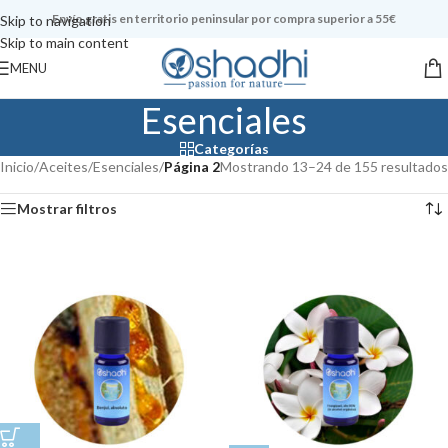
Envío gratis en territorio peninsular por compra superior a 55€
Skip to navigation
Skip to main content
MENU
Esenciales
Categorías
Inicio
/
Aceites
/
Esenciales
/
Página 2
Mostrando 13–24 de 155 resultados
Mostrar filtros