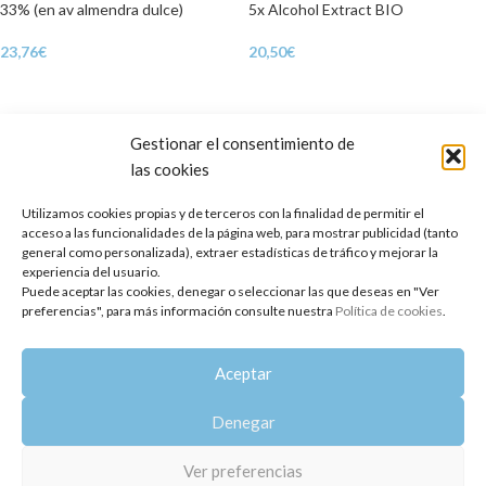
33% (en av almendra dulce)
5x Alcohol Extract BIO
23,76
€
20,50
€
Gestionar el consentimiento de
las cookies
Utilizamos cookies propias y de terceros con la finalidad de permitir el
acceso a las funcionalidades de la página web, para mostrar publicidad (tanto
general como personalizada), extraer estadísticas de tráfico y mejorar la
experiencia del usuario.
Puede aceptar las cookies, denegar o seleccionar las que deseas en "Ver
preferencias", para más información consulte nuestra
Política de cookies
.
Aceite Esencial absoluto de
Aceite Esencial Comino Negro
Violeta 75% (en alcohol orgánico)
(Nigella) CO2
Aceptar
59,80
€
21,70
€
Denegar
Ver preferencias