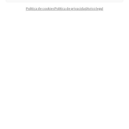
Política de cookies
Política de privacidad
Aviso legal
Aceite Esencial de Abeto Blanco
AGOTADO
Aceite Esencial de Abeto Douglas
23,85
€
11,20
€