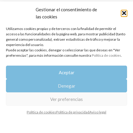
Gestionar el consentimiento de
las cookies
Utilizamos cookies propias y de terceros con la finalidad de permitir el
acceso a las funcionalidades de la página web, para mostrar publicidad (tanto
general como personalizada), extraer estadísticas de tráfico y mejorar la
experiencia del usuario.
Puede aceptar las cookies, denegar o seleccionar las que deseas en "Ver
preferencias", para más información consulte nuestra
Política de cookies
.
Aceptar
Denegar
Descubre
el origen y la filosofía
Ver preferencias
de
Oshadhi
Política de cookies
Política de privacidad
Aviso legal
El principio de
Oshadhi
, es elegir productores comprometidos con
la pureza y energía de las materias primas que crean, entusiastas
como nosotros, a los que mostramos como obtener mayor