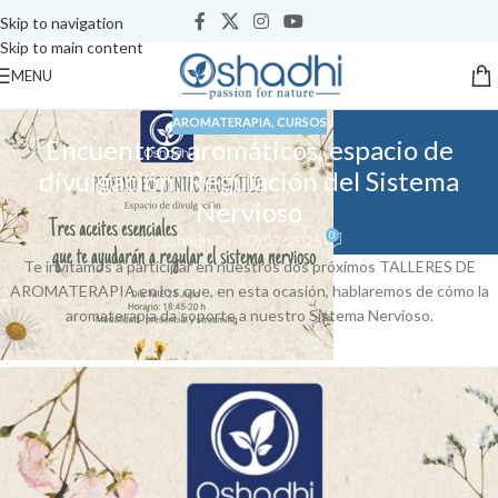
Skip to navigation
Skip to main content
MENU
AROMATERAPIA
,
CURSOS
Encuentros aromáticos, espacio de
divulgación: Regulación del Sistema
Nervioso
0
Oshadhi
On 07/07/2025
Te invitamos a participar en nuestros dos próximos TALLERES DE
AROMATERAPIA en los que, en esta ocasión, hablaremos de cómo la
aromaterapia da soporte a nuestro Sistema Nervioso.