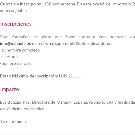
Cuota de inscripción
: 15€ por persona. En esta ocasión el importe N
será canjeable.
Inscripciones
Para formalizar tu plaza por favor contacta con nosotras en
info@oshadhi.es
o en el whatsapp 656605885 indicándonos:
-tu nombre completo
-teléfono
-nombre del taller
Plazo Máximo de inscripción
: LUN 21 JUL
Imparte
Eva Bouzas-Ros. Directora de Oshadhi España. Aromatóloga y graduada
en Medicina Ayurvédica
Te esperamos