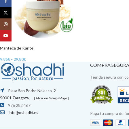
Facebook
X
Instagram
YouTube
Manteca de Karité
9,85
€
-
29,80
€
COMPRA SEGUR
Tienda segura con con
Plaza San Pedro Nolasco, 2
50001 Zaragoza
[ Abrir en GoogleMaps ]
976 282 467
info@oshadhi.es
Paga tu compra de fo