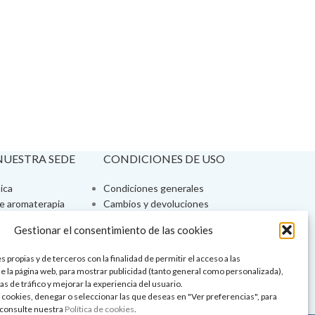
 NUESTRA SEDE
CONDICIONES DE USO
ica
Condiciones generales
de aromaterapia
Cambios y devoluciones
tos de belleza
Formas de pago
Gestionar el consentimiento de las cookies
Formas de envío
 y showrooms
¿Tienes alguna duda?
 propias y de terceros con la finalidad de permitir el acceso a las
pia y bienestar
e la página web, para mostrar publicidad (tanto general como personalizada),
as de tráfico y mejorar la experiencia del usuario.
 cookies, denegar o seleccionar las que deseas en "Ver preferencias", para
consulte nuestra
Política de cookies
.