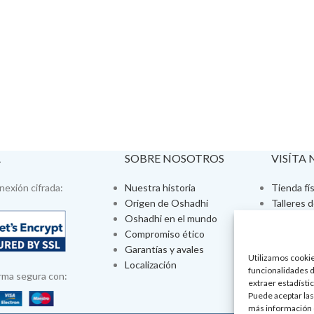
A
SOBRE NOSOTROS
VISÍTA
exión cifrada:
Nuestra historia
Tienda fís
Origen de Oshadhi
Talleres 
Oshadhi en el mundo
Tratamien
Compromiso ético
Ayurveda
Garantías y avales
Jornadas
Utilizamos cookies
Localización
Aromatera
funcionalidades d
rma segura con:
extraer estadístic
Puede aceptar las
más información 