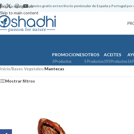
Skip to navigation
Envíos gratis en territorio peninsular de España y Portugal por
Skip to main content
PR
PROMOCIONES
OTROS
ACEITES
AY
3 Productos
5 Productos
193 Productos
16 
Inicio
/
Bases Vegetales
/
Mantecas
Mostrar filtros