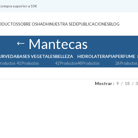
 compra superior a 55€
ODUCTOS
SOBRE OSHADHI
NUESTRA SEDE
PUBLICACIONES
BLOG
Mantecas
URVEDA
BASES VEGETALES
BELLEZA
HIDROLATERAPIA
PERFUME
Productos
41 Productos
42 Productos
48 Productos
26 Productos
Mostrar
9
18
3