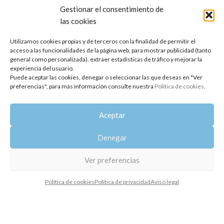
Gestionar el consentimiento de
las cookies
Utilizamos cookies propias y de terceros con la finalidad de permitir el
acceso a las funcionalidades de la página web, para mostrar publicidad (tanto
general como personalizada), extraer estadísticas de tráfico y mejorar la
experiencia del usuario.
Puede aceptar las cookies, denegar o seleccionar las que deseas en "Ver
preferencias", para más información consulte nuestra
Política de cookies
.
Spray Aromático Frescura
AGOTADO
Spray Aromático Happy!
15,20
€
Aceptar
18,90
€
Denegar
Ver preferencias
Política de cookies
Política de privacidad
Aviso legal