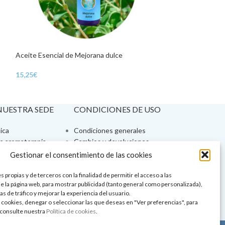
Aceite Esencial de Mejorana dulce
Aceite Esencial d
15,25
€
115,97
€
 NUESTRA SEDE
CONDICIONES DE USO
ica
Condiciones generales
de aromaterapia
Cambios y devoluciones
tos de belleza
Formas de pago
Gestionar el consentimiento de las cookies
Formas de envío
 y showrooms
¿Tienes alguna duda?
 propias y de terceros con la finalidad de permitir el acceso a las
e la página web, para mostrar publicidad (tanto general como personalizada),
pia y bienestar
as de tráfico y mejorar la experiencia del usuario.
 cookies, denegar o seleccionar las que deseas en "Ver preferencias", para
consulte nuestra
Política de cookies
.