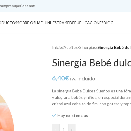
 compra superior a 55€
ODUCTOS
SOBRE OSHADHI
NUESTRA SEDE
PUBLICACIONES
BLOG
Inicio
/
Aceites
/
Sinergias
/
Sinergia Bebé du
Sinergia Bebé dul
6,40
€
iva incluido
La sinergia Bebé Dulces Sueños es una fórm
y alegrar a bebés y niños, en especial durant
cristal azul cobalto de 5ml con gotero y tap
Hay existencias
-
+