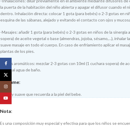
-Inhalaciones: diluir previamente en el ambiente mediante difusores d
la puerta de la habitación del niño abierta y apagar el difusor cuando el
dentro. Inhalación directa: colocar 1 gota (para bebés) o 2-3 gotas en ni
esquina de las sábanas, alejado y evitando el contacto con ojos y mucos
-Masajes: añadir 1 gota (para bebés) o 2-3 gotas en niños de la sinergia 
sopera) de aceite vegetal o base (almendras, jojoba, sésamo,…), inhalar la
suave masaje en todo el cuerpo. En caso de enfriamiento aplicar el masa
plantas de los pies.
Facebook
-Baños aromáticos: mezclar 2-3 gotas con 10ml (1 cuchara sopera) de ac
añadir al agua de baño.
X
Perfume
:
Instagram
Dulce y suave que recuerda a la piel del bebe.
YouTube
Nota
:
Es una composición muy especial y efectiva para que los niños se encue