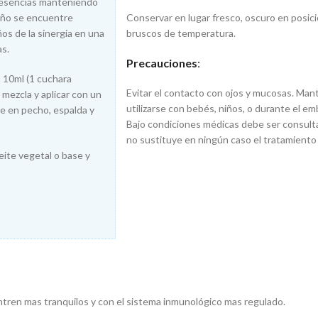
e esencias manteniendo
 niño se encuentre
Conservar en lugar fresco, oscuro en posici
ños de la sinergia en una
bruscos de temperatura.
as.
Precauciones
:
a 10ml (1 cuchara
Evitar el contacto con ojos y mucosas. Mant
 mezcla y aplicar con un
utilizarse con bebés, niños, o durante el e
je en pecho, espalda y
Bajo condiciones médicas debe ser consult
no sustituye en ningún caso el tratamiento m
eite vegetal o base y
ntren mas tranquilos y con el sistema inmunológico mas regulado.