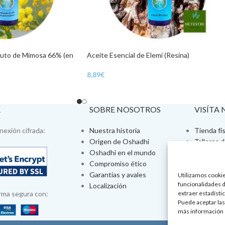
luto de Mimosa 66% (en
Aceite Esencial de Elemí (Resina)
8,89
€
A
SOBRE NOSOTROS
VISÍTA
exión cifrada:
Nuestra historia
Tienda fís
Origen de Oshadhi
Talleres 
Oshadhi en el mundo
Tratamien
Compromiso ético
Ayurveda
Garantías y avales
Jornadas
Utilizamos cookies
funcionalidades d
Localización
Aromatera
rma segura con:
extraer estadístic
Puede aceptar las
más información 