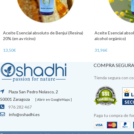
Aceite Esencial absoluto de Benjui (Resina)
Aceite Esencial abso
20% (en av ricino)
alcohol orgánico)
13,50
€
31,96
€
COMPRA SEGUR
Tienda segura con con
Plaza San Pedro Nolasco, 2
50001 Zaragoza
[ Abrir en GoogleMaps ]
976 282 467
info@oshadhi.es
Paga tu compra de fo