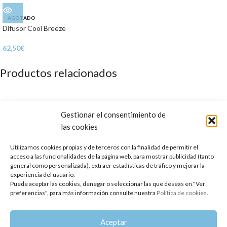
AGOTADO
Difusor Cool Breeze
62,50
€
Productos relacionados
Gestionar el consentimiento de
las cookies
Utilizamos cookies propias y de terceros con la finalidad de permitir el
acceso a las funcionalidades de la página web, para mostrar publicidad (tanto
general como personalizada), extraer estadísticas de tráfico y mejorar la
experiencia del usuario.
Puede aceptar las cookies, denegar o seleccionar las que deseas en "Ver
preferencias", para más información consulte nuestra
Política de cookies
.
Aceite Esencial de Angelica (Raíz)
Aceite Esencial de Gaulteria
Aceptar
41,30
€
10,85
€