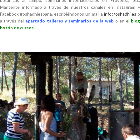
botánicas al campo, seminarios internacionales en Provenza, etc.
Mantente informado a través de nuestros canales en Instagram y
Facebook #oshadhiespana, escribiéndonos un mail a
info@oshadhi.es
a través del
apartado talleres y seminarios de la web
o en el
blo
botón de cursos
.