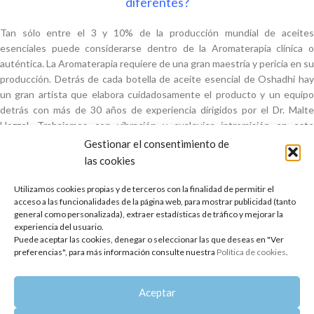
diferentes?
Tan sólo entre el 3 y 10% de la producción mundial de aceites
esenciales puede considerarse dentro de la Aromaterapia clínica o
auténtica. La Aromaterapia requiere de una gran maestría y pericia en su
producción. Detrás de cada botella de aceite esencial de Oshadhi hay
un gran artista que elabora cuidadosamente el producto y un equipo
detrás con más de 30 años de experiencia dirigidos por el Dr. Malte
Hozzel. Trabajamos con vibración y cualquier intromisión en este
proceso modifica el resultado terapéutico final. Conoce más acerca de
Gestionar el consentimiento de
nuestro compromiso con la calidad, garantías y avales
.
las cookies
Utilizamos cookies propias y de terceros con la finalidad de permitir el
acceso a las funcionalidades de la página web, para mostrar publicidad (tanto
general como personalizada), extraer estadísticas de tráfico y mejorar la
Aceites esenciales
Aromaterapia
Oshadhi
experiencia del usuario.
Puede aceptar las cookies, denegar o seleccionar las que deseas en "Ver
preferencias", para más información consulte nuestra
Política de cookies
.
Aceptar
Más reciente
Anterior