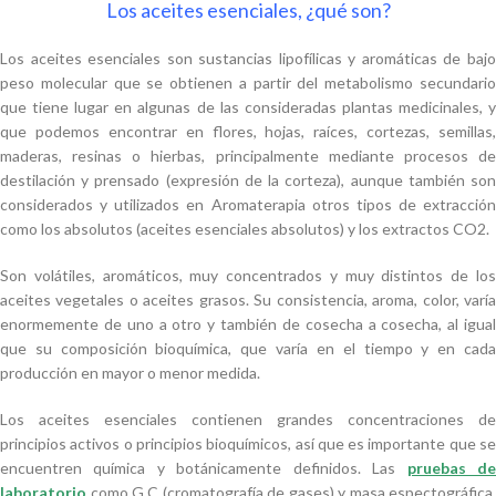
Los aceites esenciales, ¿qué son?
Los aceites esenciales son sustancias lipofílicas y aromáticas de bajo
peso molecular que se obtienen a partir del metabolismo secundario
que tiene lugar en algunas de las consideradas plantas medicinales, y
que podemos encontrar en flores, hojas, raíces, cortezas, semillas,
maderas, resinas o hierbas, principalmente mediante procesos de
destilación y prensado (expresión de la corteza), aunque también son
considerados y utilizados en Aromaterapia otros tipos de extracción
como los absolutos (aceites esenciales absolutos) y los extractos CO2.
Son volátiles, aromáticos, muy concentrados y muy distintos de los
aceites vegetales o aceites grasos. Su consistencia, aroma, color, varía
enormemente de uno a otro y también de cosecha a cosecha, al igual
que su composición bioquímica, que varía en el tiempo y en cada
producción en mayor o menor medida.
Los aceites esenciales contienen grandes concentraciones de
principios activos o principios bioquímicos, así que es importante que se
encuentren química y botánicamente definidos. Las
pruebas d
laboratorio
como G.C (cromatografía de gases) y masa espectográfica,