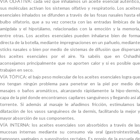
VÍA OLFATIVA: cada vez que inhalamos un aceite esencial auténtico,
sus moléculas activan los sistemas olfativo y respiratorio. Los aceites
esenciales inhalados se difunden a través de las fosas nasales hasta el
bulbo olfatorio, que a su vez conecta con las entradas límbicas de la
amígdala y el hipotálamo, relacionadas con la emoción y la memoria,
entre otras. Los aceites esenciales pueden inhalarse bien de forma
directa de la botella, mediante impregnaciones en un pañuelo, mediante
sticks nasales o bien por medio de sistemas de difusión que dispersan
los aceites esenciales por el aire. Ya sabéis que en Oshadhi
aconsejamos principalmente que no aporten calor y si es posible que
trabajen en seco.
VÍA TÓPICA: el bajo peso molecular de los aceites esenciales logra que
no tengan ningún problema para penetrar en la piel por medio de
masajes o baños aromáticos, alcanzando rápidamente la hipo-dermis,
capa de la piel donde encontramos capilares sanguíneos y llegando así al
torrente. Si además al masaje le añadimos fricción, estimulamos la
dilatación de los vasos sanguíneos de la dermis, facilitando la mejor y
mayor absorción de sus componentes.
VÍA INTERNA: los aceites esenciales son absorbidos a través de las
mucosas internas mediante su consumo vía oral (gastrointestinal),
tampones vaginales o supositorios rectales. Es propio de la escuela de