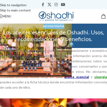
Skip to navigation
Skip to main content
MENU
AROMATERAPIA
Los aceites esenciales de Oshadhi. Usos,
recomendaciones y beneficios.
0
Oshadhi
On 24/08/2021
Con este artículo queremos profundizar en el apasionante y aromático
mundo de los aceites esenciales facilitándote información acerca de
qué son, cómo se utilizan, sus beneficios, consideraciones sobre su
seguridad o posibles precauciones, cómo debemos conservarlos y por
qué son tan especiales o diferentes unos de otros. No obstante,
entrando en esta misma web, en cada
aceite esencial
y
sinergi
puedes acceder a la ficha técnica donde encontrar información concreta
de cada uno de ellos.