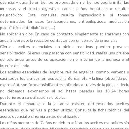
esencial y durante un tiempo prolongado en el tiempo podría irritar las
mucosas y el tracto digestivo, causar daños hepáticos o resultar
neurotóxico. Esta consulta resulta imprescindible si tomas
determinados fármacos (anticoagulanes, antiepilépticos, medicación
psiquiátrica, anti-diabéticos, …)
No aplicar en ojos. En caso de contacto, simplemente aclararemos con
agua. Si persiste la reacción contactar con un centro de urgencias
Ciertos aceites esenciales en pieles reactivas pueden provocar
sensibilización. Si eres una persona con sensibilidad, realiza una prueba
de tolerancia antes de su aplicación en el interior de la muñeca o el
interior del codo
Los aceites esenciales de jengibre, raíz de angélica, comino, verbena y
casi todos los cítricos, en especial la Bergamota y la lima (obtenida por
expresión), son fotosensibilizantes aplicados a través de la piel, es decir,
no debemos exponernos al sol hasta pasadas las 18-24 horas
posteriores a su utilización vía tópica
Durante el embarazo o la lactancia existen determinados aceites
esenciales que no vas a poder utilizar. Consulta la ficha técnica del
aceite esencial o sinergia antes de utilizarlos
Los niños menores de 7 años no deben utilizar los aceites esenciales sin
diluir en su dosis indicadas. Ni aceites esenciales con un alto contenido