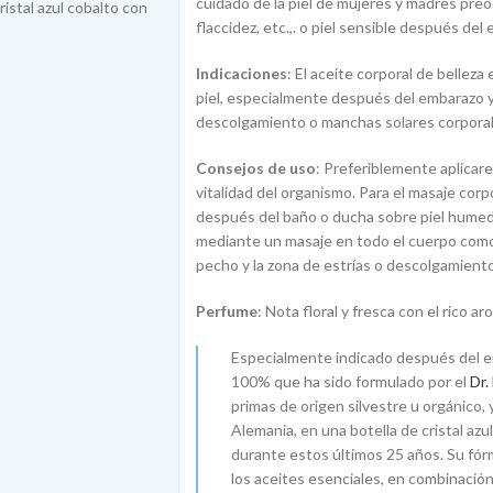
cuidado de la piel de mujeres y madres preo
ristal azul cobalto con
flaccidez, etc.,. o piel sensible después del 
Indicaciones
: El aceite corporal de belleza
piel, especialmente después del embarazo y 
descolgamiento o manchas solares corporal
Consejos de uso
: Preferiblemente aplicare
vitalidad del organismo. Para el masaje cor
después del baño o ducha sobre piel humede
mediante un masaje en todo el cuerpo como 
pecho y la zona de estrías o descolgamiento 
Perfume
: Nota floral y fresca con el rico
Especialmente indicado después del em
100% que ha sido formulado por el
Dr.
primas de origen silvestre u orgánico
Alemania, en una botella de cristal azu
durante estos últimos 25 años. Su fór
los aceites esenciales, en combinación