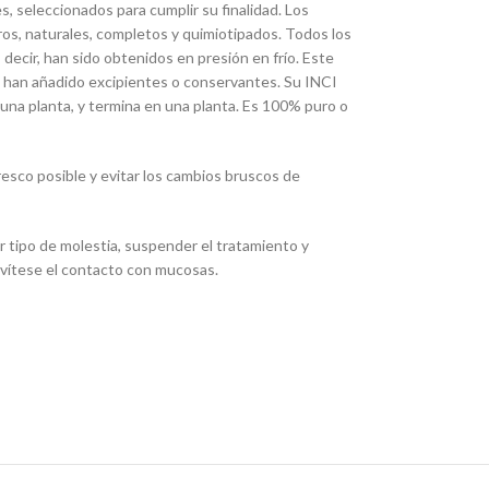
s, seleccionados para cumplir su finalidad. Los
os, naturales, completos y quimiotipados. Todos los
 decir, han sido obtenidos en presión en frío. Este
le han añadido excipientes o conservantes. Su INCI
 una planta, y termina en una planta. Es 100% puro o
resco posible y evitar los cambios bruscos de
er tipo de molestia, suspender el tratamiento y
Evítese el contacto con mucosas.