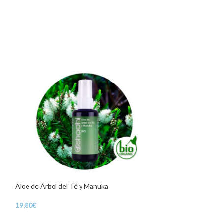
Aloe de Árbol del Té y Manuka
AGOTADO
Aloe de Lavanda
19,80
€
22,99
€