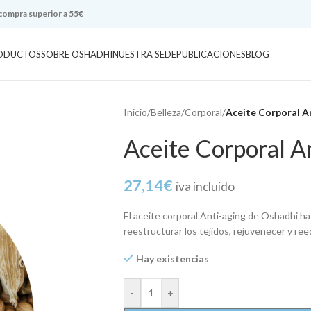
 compra superior a 55€
ODUCTOS
SOBRE OSHADHI
NUESTRA SEDE
PUBLICACIONES
BLOG
Inicio
/
Belleza
/
Corporal
/
Aceite Corporal A
Aceite Corporal A
27,14
€
iva incluido
El aceite corporal Anti-aging de Oshadhi ha
reestructurar los tejidos, rejuvenecer y reeq
Hay existencias
-
+