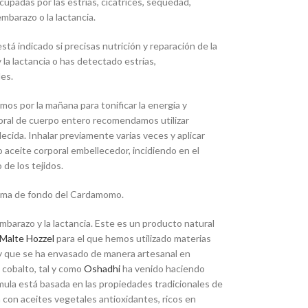
cupadas por las estrías, cicatrices, sequedad,
embarazo o la lactancia.
 está indicado si precisas nutrición y reparación de la
la lactancia o has detectado estrías,
es.
mos por la mañana para tonificar la energía y
poral de cuerpo entero recomendamos utilizar
cida. Inhalar previamente varias veces y aplicar
aceite corporal embellecedor, incidiendo en el
de los tejidos.
 aroma de fondo del Cardamomo.
barazo y la lactancia. Este es un producto natural
 Malte Hozzel
para el que hemos utilizado materias
, y que se ha envasado de manera artesanal en
l cobalto, tal y como
Oshadhi
ha venido haciendo
mula está basada en las propiedades tradicionales de
 con aceites vegetales antioxidantes, ricos en