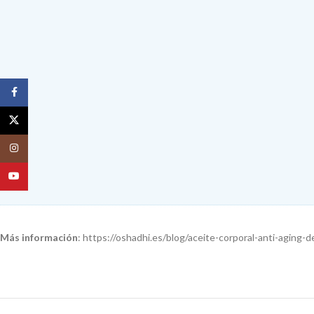
Facebook
X
Instagram
YouTube
Más información
: https://oshadhi.es/blog/aceite-corporal-anti-aging-