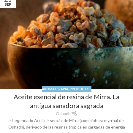
SEP
AROMATERAPIA
,
PRODUCTOS
Aceite esencial de resina de Mirra. La
antigua sanadora sagrada
Oshadhi
El legendario Aceite Esencial de Mirra (commiphora myrrha) de
Oshadhi, derivado de las resinas tropicales cargadas de energía