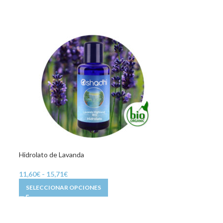
Hidrolato de Lavanda
Hidr
11,60
€
-
15,71
€
10,
SELECCIONAR OPCIONES
S