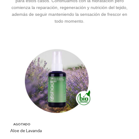
para estos casos. Continuamos con la hidratación pero
comienza la reparación, regeneración y nutrición del tejido,
además de seguir manteniendo la sensación de frescor en
todo momento.
Aloe
AGOTADO
Aloe de Lavanda
21,8