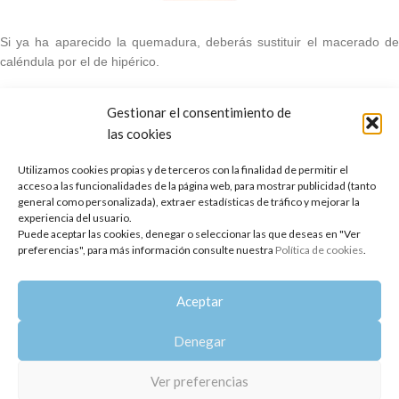
Si ya ha aparecido la quemadura, deberás sustituir el macerado de
caléndula por el de hipérico.
Gestionar el consentimiento de
El
macerado de hipérico
en aceite de oliva
las cookies
de 1ª presión en frío tiene muchas
Utilizamos cookies propias y de terceros con la finalidad de permitir el
propiedades pero centrándonos en el
acceso a las funcionalidades de la página web, para mostrar publicidad (tanto
punto de vista de la belleza, podemos
general como personalizada), extraer estadísticas de tráfico y mejorar la
experiencia del usuario.
asegurar que se trata de un regenerador
Puede aceptar las cookies, denegar o seleccionar las que deseas en "Ver
preferencias", para más información consulte nuestra
Política de cookies
.
cutáneo de los más potentes que existen.
De hecho, debería formar parte de
Aceptar
nuestros botiquines caseros básicos, ya
Denegar
que trata de manera efectiva quemaduras
e irritaciones de todo tipo.
Ver preferencias