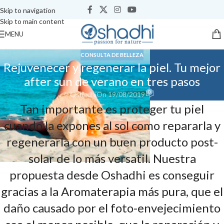
Skip to navigation
Skip to main content
MENU
CONSULTA DE BELLEZA
Rejuvenecer y regenerar la piel. Tu mejor
after sun de verano en tres pasos
0
Oshadhi
On 19/08/2019
Tan importante es proteger tu piel
cuando la expones al sol como repararla y
regenerarla con un buen producto post-
solar de lo más versatil. Nuestra
propuesta desde Oshadhi es conseguir
gracias a la Aromaterapia más pura, que el
daño causado por el foto-envejecimiento