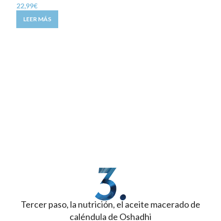
22,99
€
AÑ
LEER MÁS
Tercer paso, la nutrición, el aceite macerado de
caléndula de Oshadhi