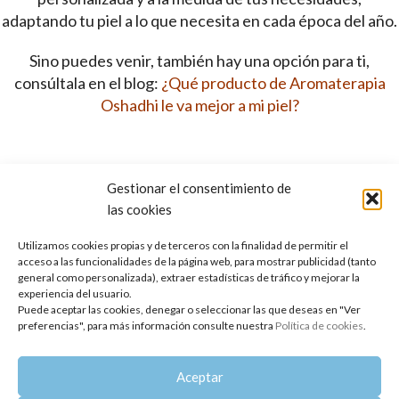
adaptando tu piel a lo que necesita en cada época del año.
Sino puedes venir, también hay una opción para ti,
consúltala en el blog:
¿Qué producto de Aromaterapia
Oshadhi le va mejor a mi piel?
No lo dudes, estamos para ayudarte.
Gestionar el consentimiento de
las cookies
Utilizamos cookies propias y de terceros con la finalidad de permitir el
acceso a las funcionalidades de la página web, para mostrar publicidad (tanto
asfixia
depuración
espinillas
foliculos
hiperqueratosis
papulas
piel grasa
general como personalizada), extraer estadísticas de tráfico y mejorar la
puntos negros
verrugas
experiencia del usuario.
Puede aceptar las cookies, denegar o seleccionar las que deseas en "Ver
preferencias", para más información consulte nuestra
Política de cookies
.
Aceptar
Más reciente
Anterior