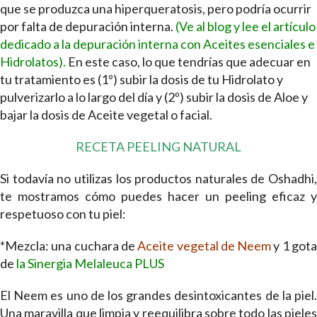
que se produzca una hiperqueratosis, pero podría ocurrir
por falta de depuración interna.
(Ve al blog y lee el artículo
dedicado a la depuración interna con Aceites esenciales e
Hidrolatos).
En este caso, lo que tendrías que adecuar en
tu tratamiento es (1º) subir la dosis de tu Hidrolato y
pulverizarlo a lo largo del día y (2º) subir la dosis de Aloe y
bajar la dosis de Aceite vegetal o facial.
RECETA PEELING NATURAL
Si todavía no utilizas los productos naturales de Oshadhi,
te mostramos cómo puedes hacer un peeling eficaz y
respetuoso con tu piel:
*Mezcla: una cuchara de
Aceite vegetal de Neem
y 1 got
de
la Sinergia Melaleuca PLUS
El Neem es uno de los grandes desintoxicantes de la piel.
Una maravilla que limpia y reequilibra sobre todo las pieles