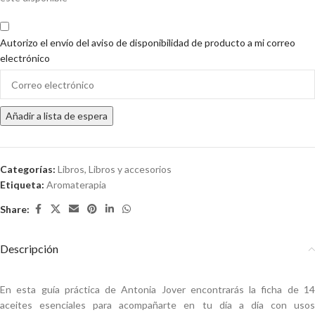
Autorizo el envío del aviso de disponibilidad de producto a mi correo
electrónico
Enter
your
email
Añadir a lista de espera
address
to
join
the
Categorías:
Libros
,
Libros y accesorios
waitlist
Etiqueta:
Aromaterapia
for
Share:
this
product
Descripción
En esta guía práctica de Antonia Jover encontrarás la ficha de 14
aceites esenciales para acompañarte en tu día a día con usos