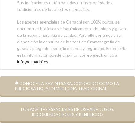
Sus indicaciones están basadas en las propiedades
tradicionales de los aceites esenciales.
Los aceites esenciales de Oshadhi son 100% puros, se
encuentran botánica y bioquímicamente definidos y gozan
de la máxima garantía de calidad. Para ello ponemos a su
disposición la consulta de los test de Cromatografía de
gases y pliego de especificaciones y seguridad. Si necesita
esta información puede dirigir un correo electrónico a
info@oshadhi.es
.
CONOCE LA RAVINTSARA, CONOCIDO COMO LA
PRECIOSA HOJA EN MEDICINA TRADICIONAL
LOS ACEITES ESENCIALES DE OSHADHI. USOS,
RECOMENDACIONES Y BENEFICIOS