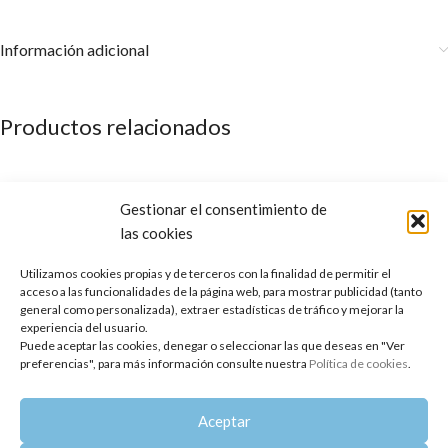
Información adicional
Productos relacionados
Gestionar el consentimiento de
las cookies
Utilizamos cookies propias y de terceros con la finalidad de permitir el
acceso a las funcionalidades de la página web, para mostrar publicidad (tanto
general como personalizada), extraer estadísticas de tráfico y mejorar la
experiencia del usuario.
Puede aceptar las cookies, denegar o seleccionar las que deseas en "Ver
preferencias", para más información consulte nuestra
Política de cookies
.
Aceite Esencial de Amyris
Aceite Esencial de Gaulteria
Aceptar
10,20
€
10,85
€