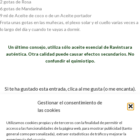
2 gotas de Rosa
6 gotas de Mandarina
9 ml de Aceite de coco o de un Aceite portador
Frota unas gotas en las muñecas, el plexo solar y el cuello varias veces a
lo largo del día y cuando te vayas a dormir.
Un último consejo, utiliza sólo aceite esencial de Ravintsara
auténtica. Otra calidad puede causar efectos secundarios. No
confundir el quimiotipo.
Si te ha gustado esta entrada, clica al me gusta (o me encanta).
Aromáticos saludos para todo el mundo!
Gestionar el consentimiento de
las cookies
Dr. Malte Hozzel. Fundador de Oshadhi.
Utilizamos cookies propias y de terceros con la finalidad de permitir el
acceso a las funcionalidades de la página web, para mostrar publicidad (tanto
general como personalizada), extraer estadísticas de tráfico y mejorar la
experiencia del usuario.