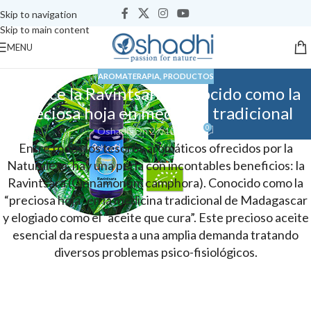
Skip to navigation
Skip to main content
MENU
AROMATERAPIA
,
PRODUCTOS
Conoce la Ravintsara. Conocido como la
preciosa hoja en medicina tradicional
0
Oshadhi
On 27/10/2017
Entre todos los tesoros aromáticos ofrecidos por la
Naturaleza, hay una perla con incontables beneficios: la
Ravintsara (Cinnamonum camphora). Conocido como la
“preciosa hoja” en la medicina tradicional de Madagascar
y elogiado como el “aceite que cura”. Este precioso aceite
esencial da respuesta a una amplia demanda tratando
diversos problemas psico-fisiológicos.