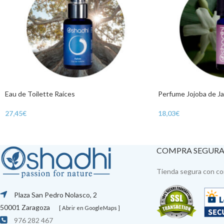
Eau de Toilette Raíces
Perfume Jojoba de J
27,45
€
18,03
€
COMPRA SEGUR
Tienda segura con con
Plaza San Pedro Nolasco, 2
50001 Zaragoza
[ Abrir en GoogleMaps ]
976 282 467