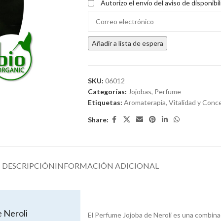
Autorizo el envío del aviso de disponibi
Enter
your
email
Añadir a lista de espera
address
to
join
the
SKU:
06012
waitlist
Categorías:
Jojobas
,
Perfume
for
Etiquetas:
Aromaterapia
,
Vitalidad y Conc
this
Share:
product
DESCRIPCIÓN
INFORMACIÓN ADICIONAL
 Neroli
El Perfume Jojoba de Neroli es una combina