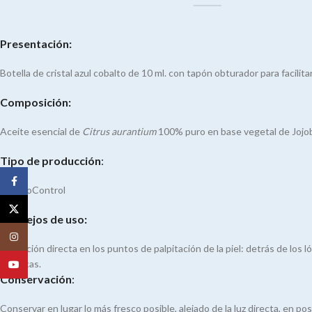
Presentación:
Botella de cristal azul cobalto de 10 ml. con tapón obturador para facilitar
Composición:
Aceite esencial de
Citrus aurantium
100% puro en base vegetal de Jojo
Tipo de producción
:
Facebook
Bio EcoControl
X
Consejos de uso:
Instagram
Aplicación directa en los puntos de palpitación de la piel: detrás de los ló
muñecas.
YouTube
Conservación
:
Conservar en lugar lo más fresco posible, alejado de la luz directa, en posi