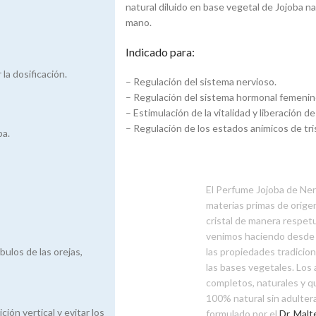
natural diluido en base vegetal de Jojoba na
mano.
Indicado para:
 la dosificación.
– Regulación del sistema nervioso.
– Regulación del sistema hormonal femenin
– Estimulación de la vitalidad y liberación de
– Regulación de los estados anímicos de tr
ba.
El Perfume Jojoba de Ner
materias primas de orige
cristal de manera respet
venimos haciendo desde h
bulos de las orejas,
las propiedades tradicio
las bases vegetales. Los
completos, naturales y q
100% natural sin adulter
ción vertical y evitar los
formulado por el
Dr. Malt