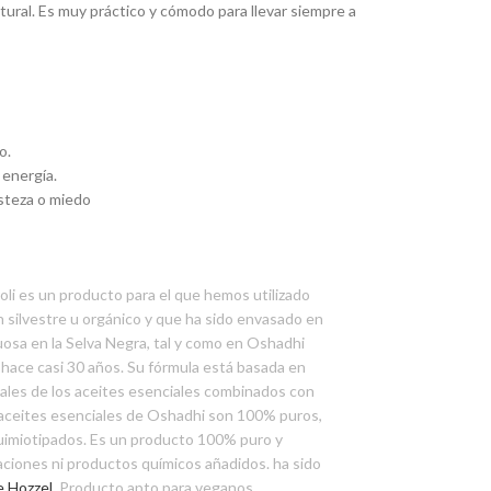
tural. Es muy práctico y cómodo para llevar siempre a
o.
 energía.
isteza o miedo
oli es un producto para el que hemos utilizado
n silvestre u orgánico y que ha sido envasado en
uosa en la Selva Negra, tal y como en Oshadhi
ace casi 30 años. Su fórmula está basada en
nales de los aceites esenciales combinados con
 aceites esenciales de Oshadhi son 100% puros,
uimiotipados. Es un producto 100% puro y
aciones ni productos químicos añadidos. ha sido
e Hozzel.
Producto apto para veganos.