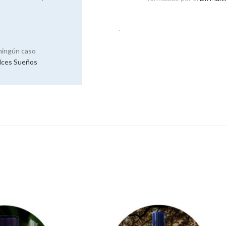
.
 ningún caso
lces Sueños