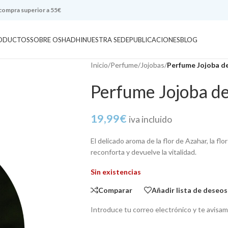
 compra superior a 55€
ODUCTOS
SOBRE OSHADHI
NUESTRA SEDE
PUBLICACIONES
BLOG
Inicio
/
Perfume
/
Jojobas
/
Perfume Jojoba de
Perfume Jojoba de
19,99
€
iva incluido
El delicado aroma de la flor de Azahar, la fl
reconforta y devuelve la vitalidad.
Sin existencias
Comparar
Añadir lista de deseos
Introduce tu correo electrónico y te avisa