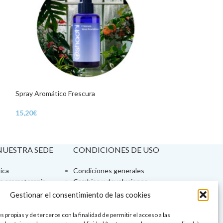
Spray Aromático Frescura
AGOTADO
Spray Aromático 
15,20
€
18,90
€
 NUESTRA SEDE
CONDICIONES DE USO
ica
Condiciones generales
de aromaterapia
Cambios y devoluciones
tos de belleza
Formas de pago
Gestionar el consentimiento de las cookies
Formas de envío
 y showrooms
¿Tienes alguna duda?
 propias y de terceros con la finalidad de permitir el acceso a las