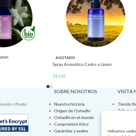
azmín
AGOTADO
Spray Aromático Cedro y Limón
19,51
€
A
SOBRE NOSOTROS
VISÍTA
exión cifrada:
Nuestra historia
Tienda fís
Origen de Oshadhi
Talleres 
Oshadhi en el mundo
Tratamien
Compromiso ético
Ayurveda
Garantías y avales
Jornadas
Utilizamos cookies