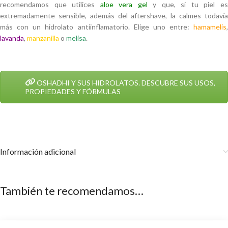
recomendamos que utilices
aloe vera gel
y que, si tu piel e
extremadamente sensible, además del aftershave, la calmes todavía
más con un hidrolato antiinflamatorio. Elige uno entre:
hamamelis
,
lavanda
,
manzanilla
o
melisa
.
OSHADHI Y SUS HIDROLATOS. DESCUBRE SUS USOS,
PROPIEDADES Y FÓRMULAS
Información adicional
También te recomendamos…