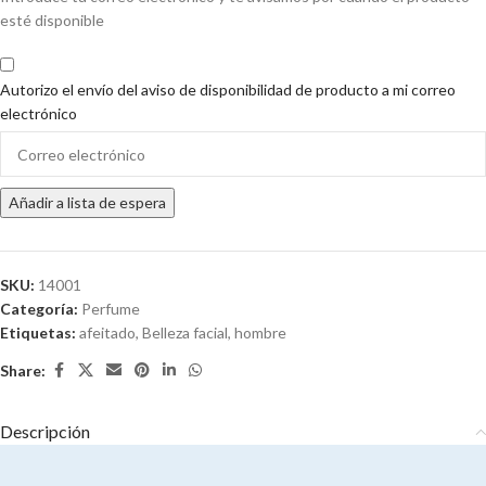
esté disponible
Autorizo el envío del aviso de disponibilidad de producto a mi correo
electrónico
Enter
your
email
Añadir a lista de espera
address
to
join
the
SKU:
14001
waitlist
Categoría:
Perfume
for
Etiquetas:
afeitado
,
Belleza facial
,
hombre
this
Share:
product
Descripción