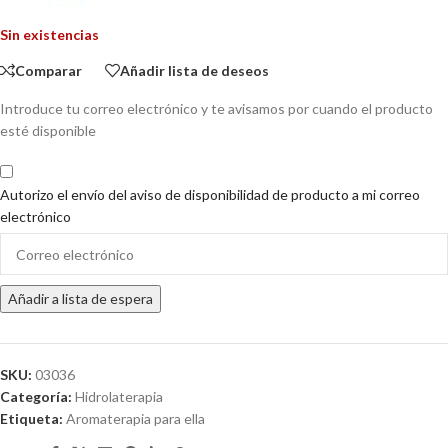
Sin existencias
Comparar
Añadir lista de deseos
Introduce tu correo electrónico y te avisamos por cuando el producto
esté disponible
Autorizo el envío del aviso de disponibilidad de producto a mi correo
electrónico
Enter
your
email
Añadir a lista de espera
address
to
join
the
SKU:
03036
waitlist
Categoría:
Hidrolaterapia
for
Etiqueta:
Aromaterapia para ella
this