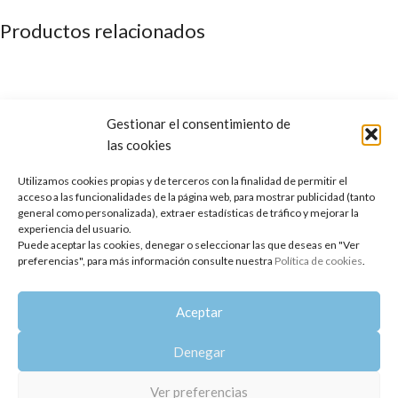
Productos relacionados
Gestionar el consentimiento de
las cookies
Utilizamos cookies propias y de terceros con la finalidad de permitir el
acceso a las funcionalidades de la página web, para mostrar publicidad (tanto
general como personalizada), extraer estadísticas de tráfico y mejorar la
experiencia del usuario.
Puede aceptar las cookies, denegar o seleccionar las que deseas en "Ver
Aceite Esencial de Manzanilla Azul
preferencias", para más información consulte nuestra
Política de cookies
.
AGOTADO
(Egipto)
Aceite Esencial de Manzanilla
Silvestre (Estrellada)
Aceptar
29,85
€
18,85
€
Denegar
Copyright 2014-2025
Oshadhi España
.
Todos los derechos reservados.
Ver preferencias