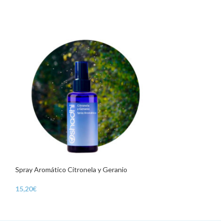
Spray Aromático Citronela y Geranio
Spray Aromático 
15,20
€
15,20
€