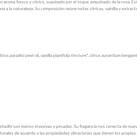
 aroma fresco y cítrico, suavizado por el toque empolvado de la rosa. Es
na a la naturaleza. Su composición reúne notas cítricas, vainilla y extract
citrus paradisi peel oil, vanilla planifolia tincture*, citrus aurantium ber
shadhi son menos invasivas y pesadas. Su fragancia nos conecta de nuevo 
rales de acuerdo a las propiedades vibraciones que tienen los propios