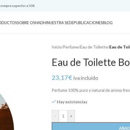
 compra superior a 55€
ODUCTOS
SOBRE OSHADHI
NUESTRA SEDE
PUBLICACIONES
BLOG
Inicio
/
Perfume
/
Eau de Toilette
/
Eau de Toi
Eau de Toilette Bo
23,17
€
iva incluido
Perfume 100% puro y natural de aroma fresco
Hay existencias
-
+
AÑAD