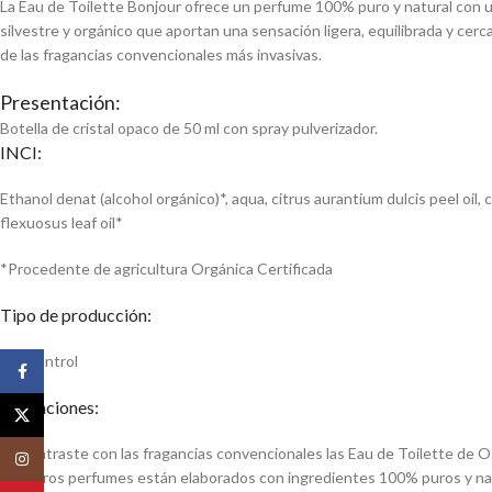
La Eau de Toilette Bonjour ofrece un perfume 100% puro y natural con un
silvestre y orgánico que aportan una sensación ligera, equilibrada y cerca
de las fragancias convencionales más invasivas.
Presentación:
Botella de cristal opaco de 50 ml con spray pulverizador.
INCI:
Ethanol denat (alcohol orgánico)*, aqua, citrus aurantium dulcis peel oil, 
flexuosus leaf oil*
*Procedente de agricultura Orgánica Certificada
Tipo de producción:
EcoControl
Facebook
Indicaciones:
X
En contraste con las fragancias convencionales las Eau de Toilette de O
Instagram
Nuestros perfumes están elaborados con ingredientes 100% puros y natu