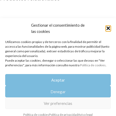
Gestionar el consentimiento de
las cookies
Utilizamos cookies propias y de terceros con la finalidad de permitir el
acceso a las funcionalidades de la página web, para mostrar publicidad (tanto
general como personalizada), extraer estadísticas de tráfico y mejorar la
experiencia del usuario.
Puede aceptar las cookies, denegar o seleccionar las que deseas en "Ver
Bruma de almohada Dulces
preferencias", para más información consulte nuestra
Política de cookies
.
AGOTADO
Sueños
Aftershave (Loción para después
del afeitado)
Aceptar
11,80
€
10,35
€
Denegar
Copyright 2014-2025
Oshadhi España
.
Todos los derechos reservados.
Ver preferencias
Política de privacidad
|
Aviso legal
|
Política de cookies
Política de cookies
Política de privacidad
Aviso legal