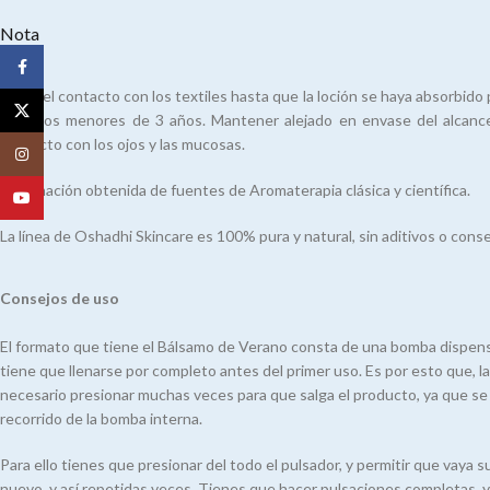
Nota
Facebook
Evitar el contacto con los textiles hasta que la loción se haya absorbido 
X
en niños menores de 3 años. Mantener alejado en envase del alcance 
contacto con los ojos y las mucosas.
Instagram
Información obtenida de fuentes de Aromaterapia clásica y científica.
YouTube
La línea de Oshadhi Skincare es 100% pura y natural, sin aditivos o conser
Consejos de uso
El formato que tiene el Bálsamo de Verano consta de una bomba dispen
tiene que llenarse por completo antes del primer uso. Es por esto que, la
necesario presionar muchas veces para que salga el producto, ya que se 
recorrido de la bomba interna.
Para ello tienes que presionar del todo el pulsador, y permitir que vaya
nuevo, y así repetidas veces. Tienes que hacer pulsaciones completas, y