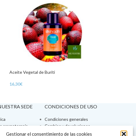
Aceite Vegetal de Buriti
Aceite Vegetal de
16,30
€
26,80
€
 NUESTRA SEDE
CONDICIONES DE USO
ica
Condiciones generales
de aromaterapia
Cambios y devoluciones
tos de belleza
Formas de pago
Gestionar el consentimiento de las cookies