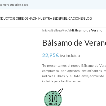
 compra superior a 55€
ODUCTOS
SOBRE OSHADHI
NUESTRA SEDE
PUBLICACIONES
BLOG
Inicio
/
Belleza
/
Facial
/
Bálsamo de Verano
Bálsamo de Veran
22,95
€
iva incluido
Te presentamos el nuevo Bálsamo de Ver
compuesto por agentes antioxidantes m
radicales libres y el foto-envejecimien
incluida para facilitar su uso.