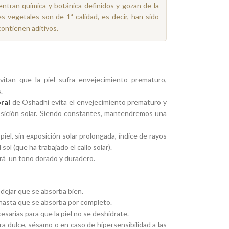
ntran química y botánica definidos y gozan de la
es vegetales son de 1ª calidad, es decir, han sido
contienen aditivos.
vitan que la piel sufra envejecimiento prematuro,
.
ral
de Oshadhi evita el envejecimiento prematuro y
posición solar. Siendo constantes, mantendremos una
iel, sin exposición solar prolongada, índice de rayos
 sol (que ha trabajado el callo solar).
ará un tono dorado y duradero.
 dejar que se absorba bien.
 hasta que se absorba por completo.
esarias para que la piel no se deshidrate.
dra dulce, sésamo o en caso de hipersensibilidad a las