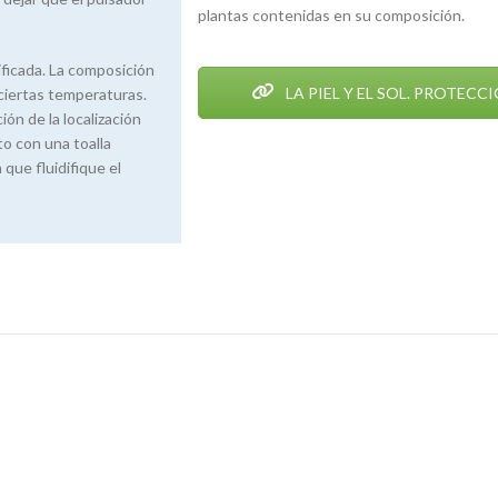
plantas contenidas en su composición.
dificada. La composición
LA PIEL Y EL SOL. PROTECC
ciertas temperaturas.
ón de la localización
o con una toalla
que fluidifique el