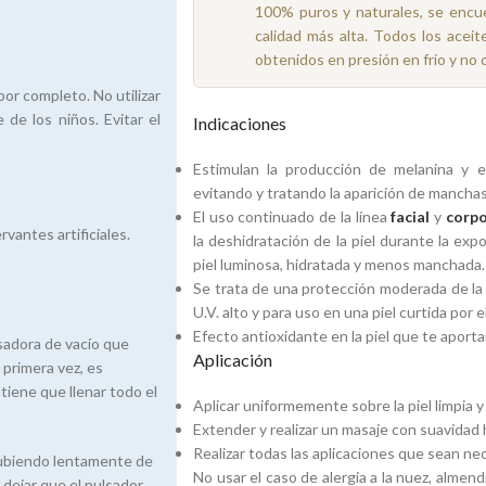
100% puros y naturales, se encue
calidad más alta. Todos los aceit
obtenidos en presión en frío y no 
por completo. No utilizar
de los niños. Evitar el
Indicaciones
Estimulan la producción de melanina y e
evitando y tratando la aparición de manchas
El uso continuado de la línea
facial
y
corpo
vantes artificiales.
la deshidratación de la piel durante la ex
piel luminosa, hidratada y menos manchada.
Se trata de una protección moderada de la p
U.V. alto y para uso en una piel curtida por el
Efecto antioxidante en la piel que te aport
sadora de vacío que
Aplicación
 primera vez, es
tiene que llenar todo el
Aplicar uniformemente sobre la piel limpia y
Extender y realizar un masaje con suavidad
Realizar todas las aplicaciones que sean nec
 subiendo lentamente de
No usar el caso de alergia a la nuez, almen
 dejar que el pulsador