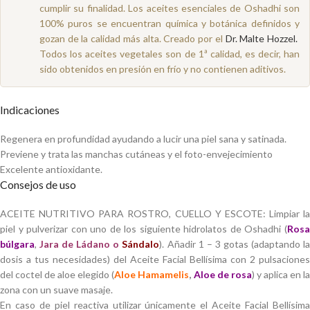
cumplir su finalidad. Los aceites esenciales de Oshadhi son
100% puros se encuentran química y botánica definidos y
gozan de la calidad más alta. Creado por el
Dr. Malte Hozzel.
Todos los aceites vegetales son de 1ª calidad, es decir, han
sido obtenidos en presión en frío y no contienen aditivos.
Indicaciones
Regenera en profundidad ayudando a lucir una piel sana y satinada.
Previene y trata las manchas cutáneas y el foto-envejecimiento
Excelente antioxidante.
Consejos de uso
ACEITE NUTRITIVO PARA ROSTRO, CUELLO Y ESCOTE: Limpiar la
piel y pulverizar con uno de los siguiente hidrolatos de Oshadhi (
Rosa
búlgara
,
Jara de Ládano o
Sándalo
). Añadir 1 – 3 gotas (adaptando l
dosis a tus necesidades) del Aceite Facial Bellísima con 2 pulsaciones
del coctel de aloe elegido (
Aloe Hamamelis
,
Aloe de rosa
) y aplica en l
zona con un suave masaje.
En caso de piel reactiva utilizar únicamente el Aceite Facial Bellísima