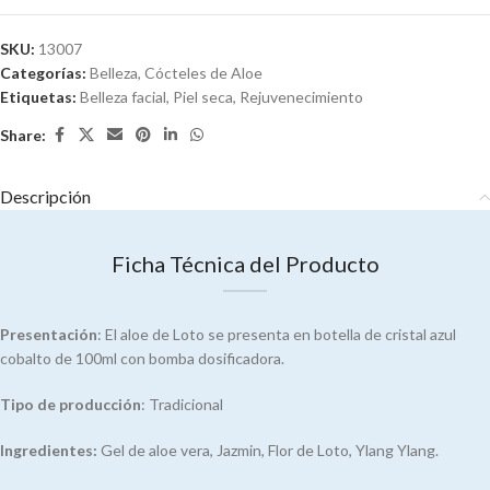
to
join
the
SKU:
13007
waitlist
Categorías:
Belleza
,
Cócteles de Aloe
for
Etiquetas:
Belleza facial
,
Piel seca
,
Rejuvenecimiento
this
Share:
product
Descripción
Ficha Técnica del Producto
Presentación
: El aloe de Loto se presenta en botella de cristal azul
cobalto de 100ml con bomba dosificadora.
Tipo de producción
: Tradicional
Ingredientes:
Gel de aloe vera, Jazmin, Flor de Loto, Ylang Ylang.