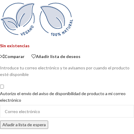
Sin existencias
Comparar
Añadir lista de deseos
Introduce tu correo electrónico y te avisamos por cuando el producto
esté disponible
Autorizo el envío del aviso de disponibilidad de producto a mi correo
electrónico
Enter
your
email
Añadir a lista de espera
address