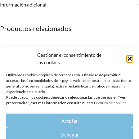
Información adicional
Productos relacionados
Gestionar el consentimiento de
las cookies
Utilizamos cookies propias y de terceros con la finalidad de permitir el
acceso a las funcionalidades de la página web, para mostrar publicidad (tanto
general como personalizada), extraer estadísticas de tráfico y mejorar la
experiencia del usuario.
Puede aceptar las cookies, denegar o seleccionar las que deseas en "Ver
preferencias", para más información consulte nuestra
Política de cookies
.
Aceite Corporal 1001 noches
Aceite Corporal Flores Preciosas
Aceptar
12,10
€
-
21,57
€
14,96
€
-
22,22
€
Denegar
Copyright 2014-2025
Oshadhi España
.