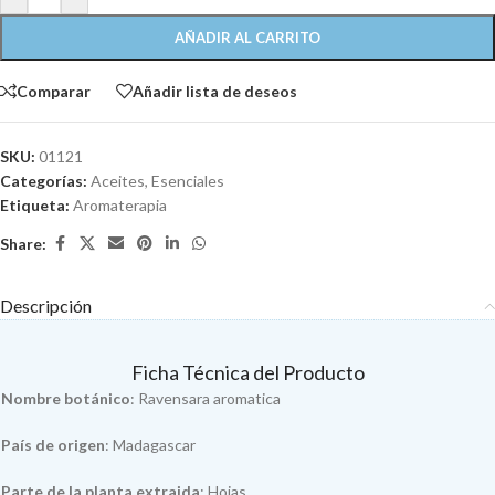
AÑADIR AL CARRITO
Comparar
Añadir lista de deseos
SKU:
01121
Categorías:
Aceites
,
Esenciales
Etiqueta:
Aromaterapia
Share:
Descripción
Ficha Técnica del Producto
Nombre botánico
: Ravensara aromatica
País de origen
: Madagascar
Parte de la planta extraida
: Hojas