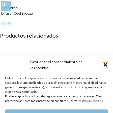
AGOTADO
Difusor Cool Breeze
62,50
€
Productos relacionados
Gestionar el consentimiento de
las cookies
Utilizamos cookies propias y de terceros con la finalidad de permitir el
acceso a las funcionalidades de la página web, para mostrar publicidad (tanto
general como personalizada), extraer estadísticas de tráfico y mejorar la
experiencia del usuario.
Puede aceptar las cookies, denegar o seleccionar las que deseas en "Ver
Aceite Esencial de Gaulteria
Aceite Esencial de Manzanilla Azul
preferencias", para más información consulte nuestra
Política de cookies
.
(Egipto)
10,85
€