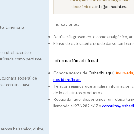
electrónico a
info@oshadhi.es
.
Indicaciones:
ate, Limonene
Actúa milagrosamente como analgésico, an
El uso de este aceite puede darse también
e, rubefaciente y
 utilizada como perfume
Información adicional
Conoce acerca de
Oshadhi aquí
,
Ayurveda, 
(1 cuchara sopera) de
nos identifican
icar con un suave
Te aconsejamos que amplíes información cli
de los distintos productos.
Recuerda que disponemos un departamen
.
llamando al 976 282 467 o
consulta@oshadh
o aroma balsámico, dulce,