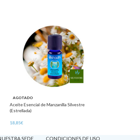
AGOTADO
AGOTADO
Aceite Esencial de Manzanilla Silvestre
Aceite Esencial d
(Estrellada)
9,08
€
18,85
€
 NUESTRA SEDE
CONDICIONES DE USO