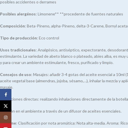
posibles accidentes o derrames
Posibles alergénos
: Limonene** **procedente de fuentes naturales
Composición
: Beta-Pineno, alpha-Pineno, delta-3-Carene, Bornyl acet
Tipo de producción
: Eco control
Usos tradicionales
: Analgésico, antiséptico, expectorante, desodorant
estimulante. La variedad de abeto blanco o plateado, abies alba, es muy
y para crear un ambiente estimulante, fresco, purificado y limpio.
Consejos de uso
: Masajes: añadir 3-4 gotas del aceite esencial a 10ml 
aceite vegetal base (almendras, jojoba, sésamo,…), inhalar la mezcla y apl
masaje.
Facebook
Inhalaciones directas: realizando inhalaciones directamente de la botella
X
Difusión en el ambiente a través de un difusor de aceites esenciales.
Instagram
Perfume
: Clasificación por nota aromática: Nota alta-media. Aroma: Ric