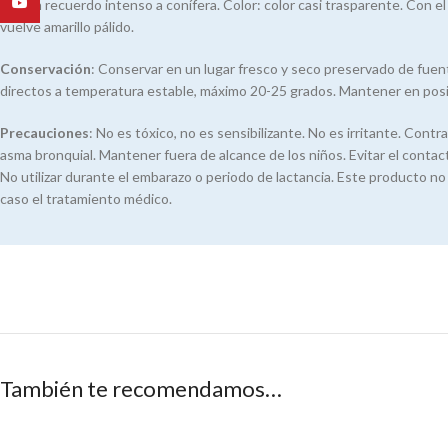
YouTube
con un recuerdo intenso a conífera. Color: color casi trasparente. Con e
vuelve amarillo pálido.
Conservación
: Conservar en un lugar fresco y seco preservado de fuent
directos a temperatura estable, máximo 20-25 grados. Mantener en posic
Precauciones
: No es tóxico, no es sensibilizante. No es irritante. Cont
asma bronquial. Mantener fuera de alcance de los niños. Evitar el conta
No utilizar durante el embarazo o periodo de lactancia. Este producto n
caso el tratamiento médico.
También te recomendamos…