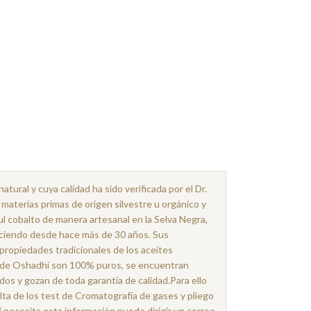
ural y cuya calidad ha sido verificada por el Dr.
 materias primas de origen silvestre u orgánico y
ul cobalto de manera artesanal en la Selva Negra,
ciendo desde hace más de 30 años. Sus
propiedades tradicionales de los aceites
s de Oshadhi son 100% puros, se encuentran
os y gozan de toda garantía de calidad.Para ello
lta de los test de Cromatografía de gases y pliego
i necesita esta información puede dirigir un correo