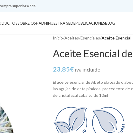
 compra superior a 55€
ODUCTOS
SOBRE OSHADHI
NUESTRA SEDE
PUBLICACIONES
BLOG
Inicio
/
Aceites
/
Esenciales
/
Aceite Esencial
Aceite Esencial d
23,85
€
iva incluido
El aceite esencial de Abeto plateado o abet
las agujas de esta pinácea, procedente de c
de cristal azul cobalto de 10ml