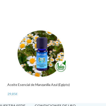
Aceite Esencial de Manzanilla Azul (Egipto)
Aceite Esencial d
29,85
€
17,85
€
 NUESTRA SEDE
CONDICIONES DE USO