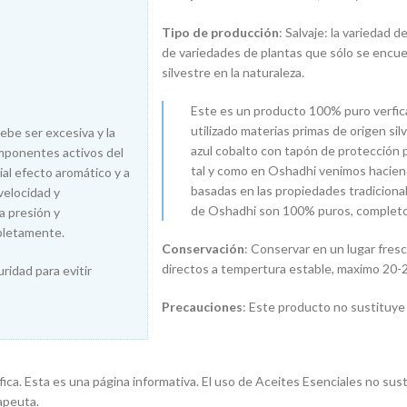
Tipo de producción
: Salvaje: la variedad 
de variedades de plantas que sólo se encue
silvestre en la naturaleza.
Este es un producto 100% puro verfica
utilizado materias primas de origen sil
ebe ser excesiva y la
azul cobalto con tapón de protección 
omponentes activos del
tal y como en Oshadhi venimos hacien
al efecto aromático y a
basadas en las propiedades tradicional
velocidad y
de Oshadhi son 100% puros, completos
a presión y
pletamente.
Conservación
: Conservar en un lugar fres
directos a tempertura estable, maximo 20-2
ridad para evitir
Precauciones
: Este producto no sustituye
ica. Esta es una página informativa. El uso de Aceites Esenciales no sus
apeuta.