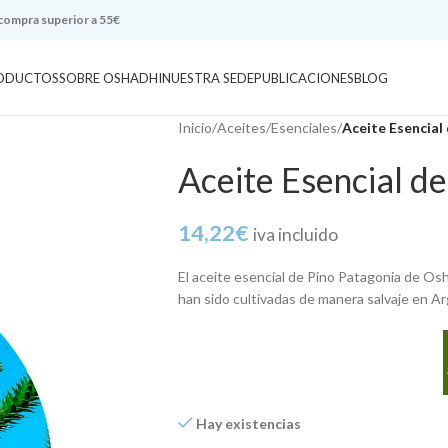
 compra superior a 55€
ODUCTOS
SOBRE OSHADHI
NUESTRA SEDE
PUBLICACIONES
BLOG
Inicio
/
Aceites
/
Esenciales
/
Aceite Esencial
Aceite Esencial de
14,22
€
iva incluido
El aceite esencial de Pino Patagonia de Osha
han sido cultivadas de manera salvaje en A
Hay existencias