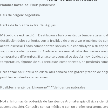
Nombre botánico
: Pinus ponderosa
País de origen
: Argentina
Parte de la planta extraida
: Agujas
Método de extracción
: Destilación a baja presión. La temperatura no d
destilación debe ser lenta, con la finalidad de preservar el máximo de c
aceite esencial. Estos componentes son los que contribuyen a su especi
su poder curativo y sanador. Cada aceite esencial debe destilarse a una 
temperatura diferentes. Si un aceite esencial se destila muy rápido, a alt
temperatura, algunos de sus preciosos componentes, se perderán com
Presentación
: Botella de cristal azul cobalto con gotero y tapón de segu
posibles accidentes o derrames
Posibles alergénos
: Limonene** **de fuentes naturales
Nota
: Información obtenida de fuentes de Aromaterapia clásica y científ
automedicación. Consulte con su médico o con un profesional aromater