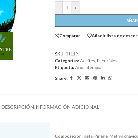
-
+
AÑAD
Comparar
Añadir lista de deseos
SKU:
01119
Categorías:
Aceites
,
Esenciales
Etiqueta:
Aromaterapia
Share:
DESCRIPCIÓN
INFORMACIÓN ADICIONAL
Composición
: beta-Pinene, Methyl chavico