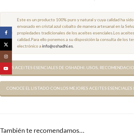
Este es un producto 100% puro y natural y cuya calidad ha sido v
envasado en cristal azul cobalto de manera artesanal en la Se
Facebook
propiedades tradicionales de los aceites esenciales.Los aceit
calidad.Para ello ponemos a su disposición la consulta de los t
X
electrónico a
info@oshadhi.es
.
Instagram
LOS ACEITES ESENCIALES DE OSHADHI. USOS, RECOMENDACIO
YouTube
CONOCE EL LISTADO CON LOS MEJORES ACEITES ESENCIALES
También te recomendamos…