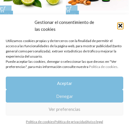
-25%
-25%
Promo Cítricos
Promoción Flores y Luz
Gestionar el consentimiento de
las cookies
22,25
€
22,63
€
29,65
€
30,17
€
Copyright 2014-2025
Oshadhi España
.
Utilizamos cookies propias y de terceros con la finalidad de permitir el
Todos los derechos reservados.
acceso a las funcionalidades de la página web, para mostrar publicidad (tanto
general como personalizada), extraer estadísticas de tráfico y mejorar la
Política de privacidad
|
Aviso legal
|
Política de cookies
experiencia del usuario.
Puede aceptar las cookies, denegar o seleccionar las que deseas en "Ver
preferencias", para más información consulte nuestra
Política de cookies
.
Aceptar
Denegar
Ver preferencias
Política de cookies
Política de privacidad
Aviso legal