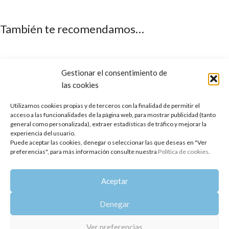
También te recomendamos…
Gestionar el consentimiento de
las cookies
Utilizamos cookies propias y de terceros con la finalidad de permitir el
acceso a las funcionalidades de la página web, para mostrar publicidad (tanto
general como personalizada), extraer estadísticas de tráfico y mejorar la
experiencia del usuario.
Puede aceptar las cookies, denegar o seleccionar las que deseas en "Ver
preferencias", para más información consulte nuestra
Política de cookies
.
Aceite Vegetal de Jojoba
Aceite Vegetal de Nuez de
Macadamia
Aceptar
11,10
€
-
36,80
€
16,20
€
Denegar
Copyright 2014-2025
Oshadhi España
.
Todos los derechos reservados.
Ver preferencias