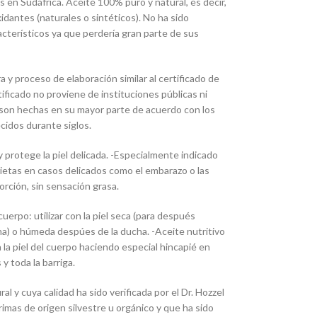
 en Sudáfrica. Aceite 100% puro y natural, es decir,
idantes (naturales o sintéticos). No ha sido
acterísticos ya que perdería gran parte de sus
ra y proceso de elaboración similar al certificado de
ificado no proviene de instituciones públicas ni
ón son hechas en su mayor parte de acuerdo con los
ecidos durante siglos.
a y protege la piel delicada. -Especialmente indicado
grietas en casos delicados como el embarazo o las
rción, sin sensación grasa.
 cuerpo: utilizar con la piel seca (para después
a) o húmeda despúes de la ducha. -Aceite nutritivo
a la piel del cuerpo haciendo especial hincapié en
 y toda la barriga.
 y cuya calidad ha sido verificada por el Dr. Hozzel
rimas de origen silvestre u orgánico y que ha sido