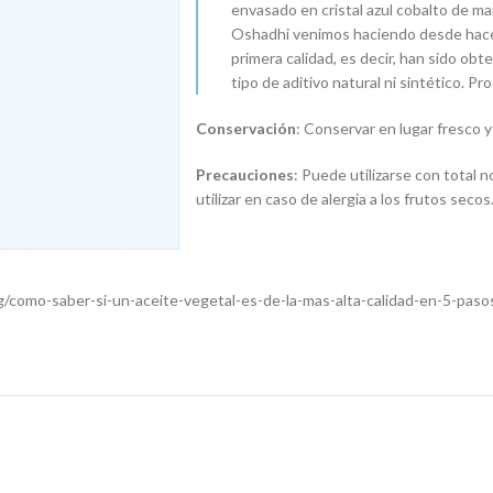
envasado en cristal azul cobalto de ma
Oshadhi venimos haciendo desde hace 
primera calidad, es decir, han sido obt
tipo de aditivo natural ni sintético. P
Conservación
: Conservar en lugar fresco 
Precauciones
: Puede utilizarse con total 
utilizar en caso de alergia a los frutos secos
log/como-saber-si-un-aceite-vegetal-es-de-la-mas-alta-calidad-en-5-paso