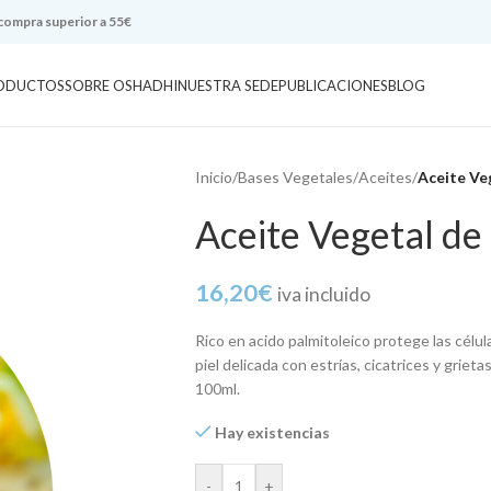
 compra superior a 55€
ODUCTOS
SOBRE OSHADHI
NUESTRA SEDE
PUBLICACIONES
BLOG
Inicio
/
Bases Vegetales
/
Aceites
/
Aceite Ve
Aceite Vegetal d
16,20
€
iva incluido
Rico en acido palmitoleico protege las célul
piel delicada con estrías, cicatrices y grieta
100ml.
Hay existencias
-
+