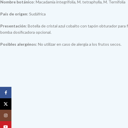
Nombre botánico
: Macadamia integrifolia, M. tetraphylla, M. Ternifolia
País de origen
: Sudáfrica
Presentación
: Botella de cristal azul cobalto con tapón obturador para f
bomba dosificadora opcional.
Posibles alergénos
: No utilizar en caso de alergia a los frutos secos.
Facebook
X
Instagram
YouTube