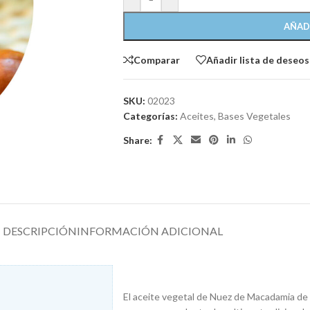
AÑAD
Comparar
Añadir lista de deseos
SKU:
02023
Categorías:
Aceites
,
Bases Vegetales
Share:
DESCRIPCIÓN
INFORMACIÓN ADICIONAL
El aceite vegetal de Nuez de Macadamia de O