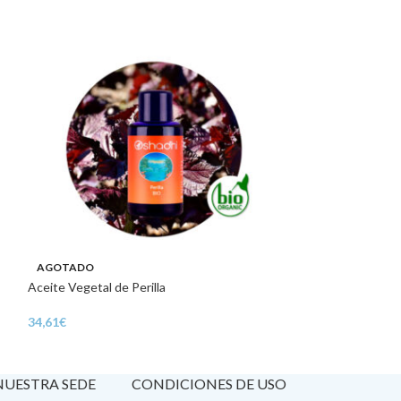
Macerado de Árnica
AGOTADO
Aceite Vegetal de Perilla
31,85
€
34,61
€
 NUESTRA SEDE
CONDICIONES DE USO