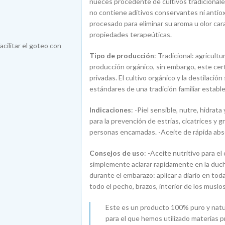
nueces procedente de cultivos tradicionales
no contiene aditivos conservantes ni antiox
procesado para eliminar su aroma u olor car
propiedades terapeúticas.
acilitar el goteo con
Tipo de producción
: Tradicional: agricultu
producción orgánico, sin embargo, este cert
privadas. El cultivo orgánico y la destilaci
estándares de una tradición familiar establ
Indicaciones
: -Piel sensible, nutre, hidrat
para la prevención de estrías, cicatrices y 
personas encamadas. -Aceite de rápida abso
Consejos de uso
: -Aceite nutritivo para el
simplemente aclarar rapidamente en la duch
durante el embarazo: aplicar a diario en tod
todo el pecho, brazos, interior de los muslos
Este es un producto 100% puro y natural
para el que hemos utilizado materias p