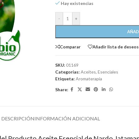
Hay existencias
-
+
AÑAD
Comparar
Añadir lista de deseos
SKU:
01169
Categorías:
Aceites
,
Esenciales
Etiqueta:
Aromaterapia
Share:
DESCRIPCIÓN
INFORMACIÓN ADICIONAL
del Producto Aceite Esencial de Nardo Jataman