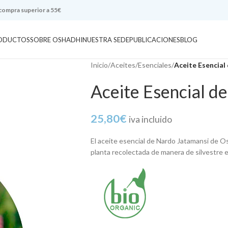
 compra superior a 55€
ODUCTOS
SOBRE OSHADHI
NUESTRA SEDE
PUBLICACIONES
BLOG
Inicio
/
Aceites
/
Esenciales
/
Aceite Esencial
Aceite Esencial d
25,80
€
iva incluido
El aceite esencial de Nardo Jatamansi de Osh
planta recolectada de manera de silvestre 