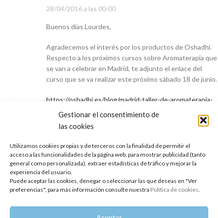
28/04/2016 a las 00:00
Buenos días Lourdes,
Agradecemos el interés por los productos de Oshadhi.
Respecto a los próximos cursos sobre Aromaterapia que
se van a celebrar en Madrid, te adjunto el enlace del
curso que se va realizar este próximo sábado 18 de junio.
https://oshadhi.es/blog/madrid-taller-de-aromaterapia-
el-poder-de-los-aromas-y-los-aceites-esenciales-2/
Gestionar el consentimiento de
las cookies
Si desea más información, no dude en ponerse en
contacto con nosotros.
Utilizamos cookies propias y de terceros con la finalidad de permitir el
acceso a las funcionalidades de la página web, para mostrar publicidad (tanto
Esperamos que esta comunicación haya sido de su
general como personalizada), extraer estadísticas de tráfico y mejorar la
experiencia del usuario.
interés.
Puede aceptar las cookies, denegar o seleccionar las que deseas en "Ver
preferencias", para más información consulte nuestra
Política de cookies
.
Saludos desde Oshadhi
Aceptar