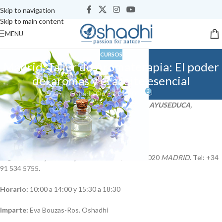
Skip to navigation
Skip to main content
MENU
CURSOS
Madrid. Taller de Aromaterapia: El poder
del aromas y el aceite esencial
2
Oshadhi
On 21/01/2016
Taller organizado por la Asociación de Ayurveda AYUSEDUCA,
ayuseduca.org
Fecha:
Sábado, 6 de Febrero de 2016
Lugar:
Harit Ayurveda Spa.
C/Orense 9, 7º A. 28020
MADRID
. Tel: +34
91 534 5755.
Horario:
10:00 a 14:00 y 15:30 a 18:30
Imparte:
Eva Bouzas-Ros. Oshadhi