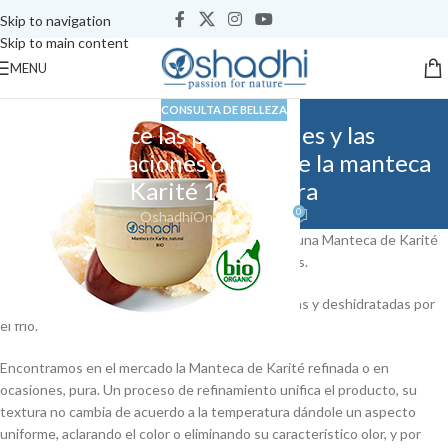
Skip to navigation
Skip to main content
MENU
CONSULTA DE BELLEZA
Conoce las propiedades y las
recomendaciones de uso de la manteca
Karité 100% pura
0
Oshadhi
On 21/01/2016
Hoy te queremos explicar las características de una Manteca de Karité
100% pura y sin refinar, como es la de Oshadhi.es.
Hoy os la queremos recomendar para pieles secas y deshidratadas por
el frío.
Encontramos en el mercado la Manteca de Karité refinada o en
ocasiones, pura. Un proceso de refinamiento unifica el producto, su
textura no cambia de acuerdo a la temperatura dándole un aspecto
uniforme, aclarando el color o eliminando su característico olor, y por