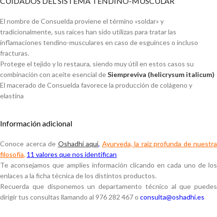
CUIDADOS DEL SISTEMA TENDINO-MUSCULAR
El nombre de Consuelda proviene el término «soldar» y
tradicionalmente, sus raíces han sido utilizas para tratar las
inflamaciones tendino-musculares en caso de esguinces o incluso
fracturas.
Protege el tejido y lo restaura, siendo muy útil en estos casos su
combinación con aceite esencial de
Siempreviva (helicrysum italicum)
El macerado de Consuelda favorece la producción de colágeno y
elastina
Información adicional
Conoce acerca de
Oshadhi aquí
,
Ayurveda, la raíz profunda de nuestra
filosofía
,
11 valores que nos identifican
Te aconsejamos que amplíes información clicando en cada uno de los
enlaces a la ficha técnica de los distintos productos.
Recuerda que disponemos un departamento técnico al que puedes
dirigir tus consultas llamando al 976 282 467 o
consulta@oshadhi.es