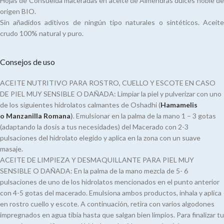
Hojas de Consuelda maceradas en aceite de Almendras dulces noble de
origen BIO.
Sin añadidos aditivos de ningún tipo naturales o sintéticos. Aceite
crudo 100% natural y puro.
Consejos de uso
ACEITE NUTRITIVO PARA ROSTRO, CUELLO Y ESCOTE EN CASO
DE PIEL MUY SENSIBLE O DAÑADA: Limpiar la piel y pulverizar con uno
de los siguientes hidrolatos calmantes de Oshadhi (
Hamamelis
o
Manzanilla Romana
)
. Emulsionar en la palma de la mano 1 – 3 gotas
(adaptando la dosis a tus necesidades) del Macerado con 2-3
pulsaciones del hidrolato elegido y aplica en la zona con un suave
masaje.
ACEITE DE LIMPIEZA Y DESMAQUILLANTE PARA PIEL MUY
SENSIBLE O DAÑADA: En la palma de la mano mezcla de 5- 6
pulsaciones de uno de los hidrolatos mencionados en el punto anterior
con 4-5 gotas del macerado. Emulsiona ambos productos, inhala y aplica
en rostro cuello y escote. A continuación, retira con varios algodones
impregnados en agua tibia hasta que salgan bien limpios. Para finalizar tu