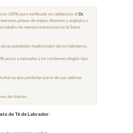
ucto 100% puro verificado en calidad por el
Dr.
 materias primas de origen silvestre u orgánico y
ul cobalto de manera respetuosa en la Selva
las propiedades tradicionales de los hidrolatos.
% puros y naturales y no contienen ningún tipo
lcohol ya que perderían parte de sus valiosas
res de tóxicos.
lato de Té de Labrador
:
so de congestión y asfixia.