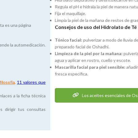
Regula el pH e hidrala la piel de manera natu
Fija el maquillaje.
Limpia la piel de la mañana de restos de gra
sta es una página
Consejos de uso del Hidrolato de Té
Tónico facial:
pulverizar a modo de lluvia de
tende la automedicación.
preparado facial de Oshadhi.
Limpieza de la piel por la mañana:
pulveri
agua y aplicar en rostro, cuello y escote.
Mascarilla facial para piel sensible:
añadir
fresca específica.
ilosofía
,
11 valores que
Los aceites esenciales de Os
laces a la ficha técnica
dirigir tus consultas