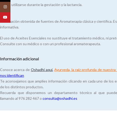
Puede utilizarse durante la gestación y la lactancia.
Instagram
Nota:
YouTube
Información obtenida de fuentes de Aromaterapia clásica y científica. E
informativa.
El uso de Aceites Esenciales no sustituye el tratamiento médico, ni pre
Consulte con su médico o con un profesional aromaterapeuta.
Información adicional
Conoce acerca de
Oshadhi aquí
,
Ayurveda, la raíz profunda de nuestra f
nos identifican
Te aconsejamos que amplíes información clicando en cada uno de los en
de los distintos productos.
Recuerda que disponemos un departamento técnico al que puedes 
llamando al 976 282 467 o
consulta@oshadhi.es