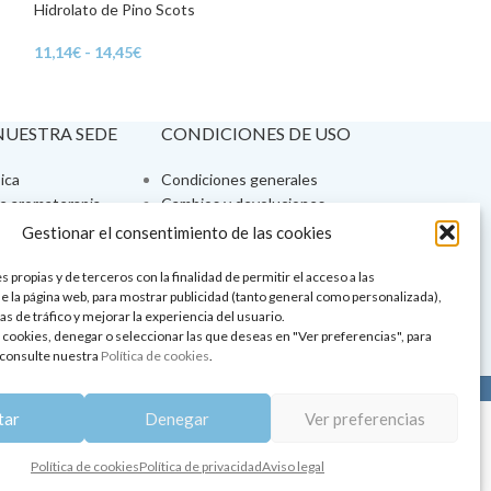
Hidrolato de Pino Scots
Hidrolato de Rosa
11,14
€
-
14,45
€
17,19
€
 NUESTRA SEDE
CONDICIONES DE USO
ica
Condiciones generales
de aromaterapia
Cambios y devoluciones
tos de belleza
Formas de pago
Gestionar el consentimiento de las cookies
Formas de envío
 y showrooms
¿Tienes alguna duda?
 propias y de terceros con la finalidad de permitir el acceso a las
e la página web, para mostrar publicidad (tanto general como personalizada),
pia y bienestar
as de tráfico y mejorar la experiencia del usuario.
 cookies, denegar o seleccionar las que deseas en "Ver preferencias", para
consulte nuestra
Política de cookies
.
lítica de privacidad
|
Aviso legal
|
Política de cookies
tar
Denegar
Ver preferencias
Política de cookies
Política de privacidad
Aviso legal