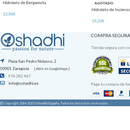
Hidrolato de Bergamota
AGOTADO
Hidrolato de Inciens
12,86
€
19,20
€
COMPRA SEGUR
Tienda segura con con
Plaza San Pedro Nolasco, 2
50001 Zaragoza
[ Abrir en GoogleMaps ]
976 282 467
info@oshadhi.es
Paga tu compra de fo
Copyright 2014-2025
Oshadhi España
.
Todos los derechos reservados.