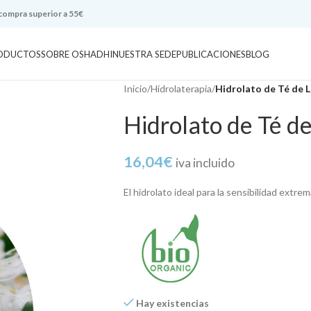
 compra superior a 55€
ODUCTOS
SOBRE OSHADHI
NUESTRA SEDE
PUBLICACIONES
BLOG
Inicio
/
Hidrolaterapia
/
Hidrolato de Té de 
Hidrolato de Té d
16,04
€
iva incluido
El hidrolato ideal para la sensibilidad extre
Hay existencias