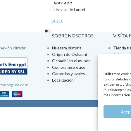
AGOTADO
o
Hidrolato de Laurel
14,21
€
A
SOBRE NOSOTROS
VISÍTA
exión cifrada:
Nuestra historia
Tienda fís
Origen de Oshadhi
Talleres 
Oshadhi en el mundo
Tratamien
Compromiso ético
Ayurveda
Garantías y avales
Jornadas
Utilizamos cookies
funcionalidades d
Localización
Aromatera
rma segura con:
extraer estadístic
Puede aceptar las
más información 
Po
Acep