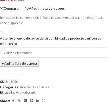
Comparar
Añadir lista de deseos
Introduce tu correo electrónico y te avisamos por cuando el producto
esté disponible
Autorizo el envío del aviso de disponibilidad de producto a mi correo
electrónico
Enter
your
email
Añadir a lista de espera
address
to
join
the
SKU:
01050
waitlist
Categorías:
Aceites
,
Esenciales
for
Etiqueta:
Aromaterapia
this
Share:
product