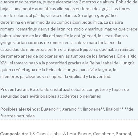
cuenca mediterránea, puede alcanzar los 2 metros de altura. Poblado de
hojas sumamente aromáticas alineadas en forma de aguja. Las flores
son de color azul pálido, violeta o blanco. Su origen geográfico
determina en gran medida su composición bioquímica. La palabra
romero-rosmarinus deriva del latín ros-rocío y marinus-mar, ya que crece
habitualmente en la orilla del mar. En la antigüedad, los estudiantes
griegos lucían coronas de romero en la cabeza para fortalecer la
capacidad de memorización. En el antiguo Egipto se quemaban ramitas
de romero antes de colocarlas en las tumbas de los faraones. En el siglo
XVI, el romero pasó a la posteridad gracias a la Reina Isabel de Hungría,
quien creó el agua de la Reina de Hungría par aliviar la gota, los
miembros paralizados y recuperar la vitalidad y la juventud.
Presentación
: Botella de cristal azul cobalto con gotero y tapón de
seguridad para evitir posibles accidentes o derrames
Posibles alergénos
: Eugenol**, geraniol**, limonene**, linalool** **de
fuentes naturales
Composición
: 1,8-Cineol, alpha- & beta-Pinene, Camphene, Borneol,