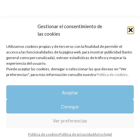
Gestionar el consentimiento de
las cookies
Utilizamos cookies propias y de terceros con la finalidad de permitir el
acceso a las funcionalidades de la página web, para mostrar publicidad (tanto
general como personalizada), extraer estadísticas de tráfico y mejorar la
experiencia del usuario.
Puede aceptar las cookies, denegar o seleccionar las que deseas en "Ver
Aceite Esencial absoluto de
Aceite Esencial de Elemí (Resina)
preferencias", para más información consulte nuestra
Política de cookies
.
Jazmín Sambac
8,89
€
Aceptar
49,89
€
Denegar
Copyright 2014-2025
Oshadhi España
.
Todos los derechos reservados.
Ver preferencias
Política de privacidad
|
Aviso legal
|
Política de cookies
Política de cookies
Política de privacidad
Aviso legal