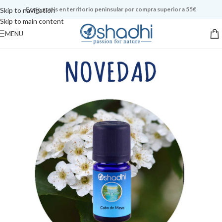
Envío gratis en territorio peninsular por compra superior a 55€
Skip to navigation
Skip to main content
MENU