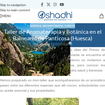
Skip to navigation
Skip to main content
MENU
AGENDA
,
AROMATERAPIA
,
CURSOS
Taller de Aromaterapia y Botánica en el
Balneario de Panticosa (Huesca)
0
Oshadhi
On 12/07/2018
Situado junto a algunas de las cumbres más altas del Pirineo de
Huesca y rodeado de una naturaleza impresionante se encuentra el
Balneario de Panticosa. En este increíble entorno os invitamos a
introduciros en el mundo de la Aromaterapia, para conocer los
beneficiosos de los Aceites Esenciales para vuestra salud y bienestar.
Hemos preparado un mini-taller que acompañaremos de un aromático
paseo entre las diferentes especies que allí crecen, enlazándolas con
su aceite esencial y sus propiedades.