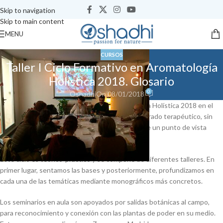
Skip to navigation
Skip to main content
MENU
CURSOS
Taller I Ciclo Formativo en Aromatología
Holística 2018. Glosario
0
Oshadhi
On 08/01/2018
Comenzamos con el nuevo ciclo en Aromatología Holística 2018 en el
que vamos a abordar la aromaterapia pura o de grado terapéutico, sin
olvidar que somos cuerpo-mente-espíritu, desde un punto de vista
científico y holístico.
Este ciclo es teórico-práctico y se compone de diferentes talleres. En
primer lugar, sentamos las bases y posteriormente, profundizamos en
cada una de las temáticas mediante monográficos más concretos.
Los seminarios en aula son apoyados por salidas botánicas al campo,
para reconocimiento y conexión con las plantas de poder en su medio.