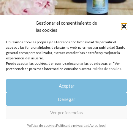
Gestionar el consentimiento de
AROMATERAPIA
las cookies
¿Por qué somos diferentes?. Respecto,
Utilizamos cookies propias y de terceros con la finalidad de permitir el
agradecimiento y sostenibilidad
acceso a las funcionalidades de la página web, para mostrar publicidad (tanto
Oshadhi
general como personalizada), extraer estadísticas de tráfico y mejorar la
experiencia del usuario.
Aceites esenciales 100% puros y naturales Los productos
Puede aceptar las cookies, denegar o seleccionar las que deseas en "Ver
Oshadhi son 100 % naturales, no están modificados
preferencias", para más información consulte nuestra
Política de cookies
.
químicamente y conti...
SEGUIR LEYENDO
Aceptar
Copyright 2014-2025
Oshadhi España
.
Denegar
Todos los derechos reservados.
Política de privacidad
|
Aviso legal
|
Política de cookies
Ver preferencias
Política de cookies
Política de privacidad
Aviso legal