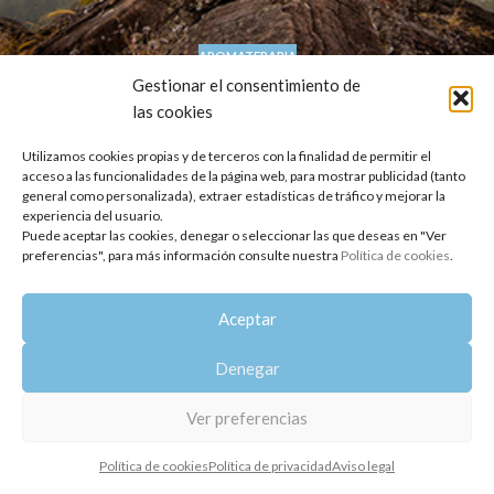
AROMATERAPIA
Cómo nos pueden ayudar los aceites
Gestionar el consentimiento de
las cookies
esenciales a curar el estrés emocional
Oshadhi
Utilizamos cookies propias y de terceros con la finalidad de permitir el
Los aromas tienen un gran impacto emocional que puede llegar
acceso a las funcionalidades de la página web, para mostrar publicidad (tanto
general como personalizada), extraer estadísticas de tráfico y mejorar la
a la psique de manera muy profunda, tanto relajando la mente
experiencia del usuario.
como elevando...
Puede aceptar las cookies, denegar o seleccionar las que deseas en "Ver
SEGUIR LEYENDO
preferencias", para más información consulte nuestra
Política de cookies
.
Copyright 2014-2025
Oshadhi España
.
Aceptar
Todos los derechos reservados.
Política de privacidad
|
Aviso legal
|
Política de cookies
Denegar
Ver preferencias
Política de cookies
Política de privacidad
Aviso legal