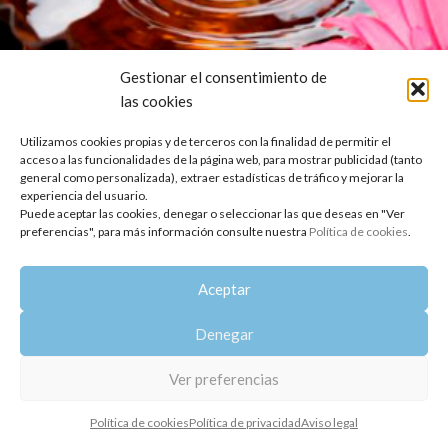
Gestionar el consentimiento de
AROMATERAPIA
,
PRODUCTOS
las cookies
Conoce cómo identificar la buena calidad
Utilizamos cookies propias y de terceros con la finalidad de permitir el
del aceite vegetal con estos 5 pasos
acceso a las funcionalidades de la página web, para mostrar publicidad (tanto
Oshadhi
general como personalizada), extraer estadísticas de tráfico y mejorar la
experiencia del usuario.
Hoy por hoy bajo una etiqueta de primera presión en frío, 100%
Puede aceptar las cookies, denegar o seleccionar las que deseas en "Ver
puro o 100% natural puedes encontrarte desodorizados,
preferencias", para más información consulte nuestra
Política de cookies
.
decolorados y adit...
SEGUIR LEYENDO
Aceptar
Copyright 2014-2025
Oshadhi España
.
Denegar
Todos los derechos reservados.
Política de privacidad
|
Aviso legal
|
Política de cookies
Ver preferencias
Política de cookies
Política de privacidad
Aviso legal