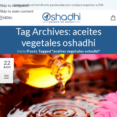
Envío gratis en territorio peninsular por compra superior a 55€
Skip to navigation
Skip to main content
MENU
Tag Archives: aceites
vegetales oshadhi
Inicio
/
Posts Tagged "aceites vegetales oshadhi"
22
AGO