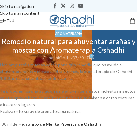
Skip to navigation
Skip to main content
MENU
AROMATERAPIA
Remedio natural para ahuyentar arañas y
moscas con Aromaterapia Oshadhi
0
Oshadhi
On 14/07/2017
Nos preguntáis muchas veces por algún remedio que os ayude a
ahuyentar arañas y moscas. Otra vez más, la aromaterapia de Oshadhi
100% pura y natural, os puede ayudar.
Te proponemos una solución para ahuyentar a estos molestos insectos
con un spray a base de aceites esenciales que animen a estas criaturas
a ir a otros lugares.
Realiza este spray de aromaterapia natural:
-30 ml de
Hidrolato de Menta Piperita de Oshadhi