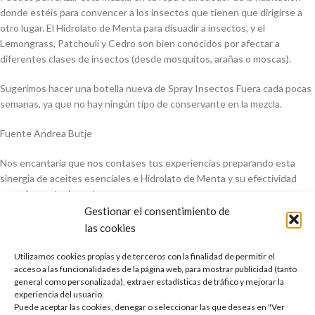
donde estéis para convencer a los insectos que tienen que dirigirse a
otro lugar. El Hidrolato de Menta para disuadir a insectos, y el
Lemongrass, Patchouli y Cedro son bien conocidos por afectar a
diferentes clases de insectos (desde mosquitos, arañas o moscas).
Sugerimos hacer una botella nueva de Spray Insectos Fuera cada pocas
semanas, ya que no hay ningún tipo de conservante en la mezcla.
Fuente Andrea Butje
Nos encantaría que nos contases tus experiencias preparando esta
sinergia de aceites esenciales e Hidrolato de Menta y su efectividad
para ahuyentar insectos.
Gestionar el consentimiento de
¡Feliz fin de semana!
las cookies
Utilizamos cookies propias y de terceros con la finalidad de permitir el
acceso a las funcionalidades de la página web, para mostrar publicidad (tanto
general como personalizada), extraer estadísticas de tráfico y mejorar la
Aceites esenciales
ahuyentar insectos
arañas
moscas
picotazos
experiencia del usuario.
Puede aceptar las cookies, denegar o seleccionar las que deseas en "Ver