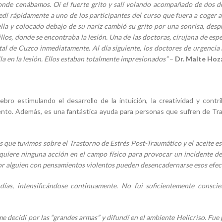
 donde cenábamos. Oí el fuerte grito y salí volando acompañado de dos 
edí rápidamente a uno de los participantes del curso que fuera a coger 
ella y colocado debajo de su nariz cambió su grito por una sonrisa, des
llos, donde se encontraba la lesión. Una de las doctoras, cirujana de esp
ital de Cuzco inmediatamente. Al día siguiente, los doctores de urgencia
a en la lesión. Ellos estaban totalmente impresionados”
–
Dr. Malte Hoz
ebro estimulando el desarrollo de la intuición, la creatividad y contr
iento. Además, es una fantástica ayuda para personas que sufren de T
s que tuvimos sobre el Trastorno de Estrés Post-Traumático y el aceite es
equiere ninguna acción en el campo físico para provocar un incidente d
or alguien con pensamientos violentos pueden desencadernarse esos efect
ías, intensificándose continuamente. No fui suficientemente consci
e decidí por las “grandes armas” y difundí en el ambiente Helicriso. Fue 