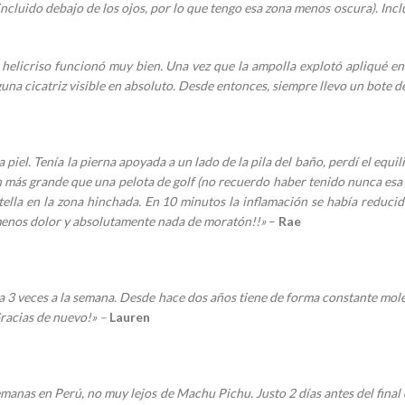
incluido debajo de los ojos, por lo que tengo esa zona menos oscura). Inc
elicriso funcionó muy bien. Una vez que la ampolla explotó apliqué en 
nguna cicatriz visible en absoluto. Desde entonces, siempre llevo un bote 
el. Tenía la pierna apoyada a un lado de la pila del baño, perdí el equil
n más grande que una pelota de golf (no recuerdo haber tenido nunca esa
tella en la zona hinchada. En 10 minutos la inflamación se había reduci
a menos dolor y absolutamente nada de moratón!!»
–
Rae
 3 veces a la semana. Desde hace dos años tiene de forma constante mole
racias de nuevo!» –
Lauren
nas en Perú, no muy lejos de Machu Pichu. Justo 2 días antes del final de