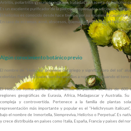
Artritis, poliartritis y reumatismos son tratadas con aceite de helicriso
Es un excelente purificador de la piel con propiedades adicionales regen
El helicriso es conocido desde hace tiempo por su excelente capacidad par
En caso de eccemas, acné, abscesos, quemaduras y cortes, el helicriso s
Algún conocimiento botánico previo
El nombre de “Helicriso” proviene del griego y significa “oro del sol” alu
coloridas flores, las cuales son de amarillas a rojas, exceptuando el tono 
El Helicriso forma parte de una familia de plantas de más de 600 
regiones geográficas de Eurasia, Africa, Madagascar y Australia. S
compleja y controvertida. Pertenece a la familia de plantas sola
representación más importante y popular es el “Helichrysum italicu
bajo el nombre de Inmortella, Siempreviva, Helicriso o Perpetua”. Es nat
y crece distribuida en países como Italia, España, Francia y países del nor