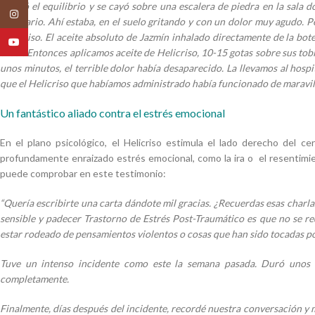
perdió el equilibrio y se cayó sobre una escalera de piedra en la sala
Instagram
seminario. Ahí estaba, en el suelo gritando y con un dolor muy agudo. P
Helicriso. El aceite absoluto de Jazmín inhalado directamente de la bot
YouTube
creer. Entonces aplicamos aceite de Helicriso, 10-15 gotas sobre sus tobi
unos minutos, el terrible dolor había desaparecido. La llevamos al hosp
que el Helicriso que habíamos administrado había funcionado de maravill
Un fantástico aliado contra el estrés emocional
En el plano psicológico, el Helicriso estimula el lado derecho del cer
profundamente enraizado estrés emocional, como la ira o el resentim
puede comprobar en este testimonio:
“Quería escribirte una carta dándote mil gracias. ¿Recuerdas esas charla
sensible y padecer Trastorno de Estrés Post-Traumático es que no se r
estar rodeado de pensamientos violentos o cosas que han sido tocadas p
Tuve un intenso incidente como este la semana pasada. Duró unos d
completamente.
Finalmente, días después del incidente, recordé nuestra conversación y m