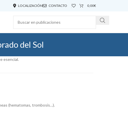
LOCALIZACIÓN
CONTACTO
0,00
€
rado del Sol
e esencial.
íneas (hematomas, trombosis…).