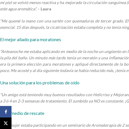
mi piel se volvió menos reactiva y ha mejorado la circulación sanguínea (
este agua aromática”.
–
Laura
“Me quemé la mano con una sartén con quemaduras de tercer grado. El h
esencial. 15 días después, la cicatrización estaba completa y no tenía ni
El mejor aliado para moratones
“Anteanoche me estaba aplicando en medio de la noche un ungüento en la pi
la pila del baño. Un minuto más tarde tenía un moratón y una inflamació
era la primera elección para moratones y apliqué directamente de la bo
poco. Me acosté y al día siguiente todavía se había reducido más, ¡tení
Una solución para los problemas de oído
“Un amigo está teniendo muy buenos resultados con Helicriso y Mejorana
a 3 ó 4 en 2-3 semanas de tratamiento. El zumbido ya NO es constante. ¡G
Facebook
Un remedio de rescate
X
“Una mujer estaba participando en un seminario de Aromaterapia de 2 sema