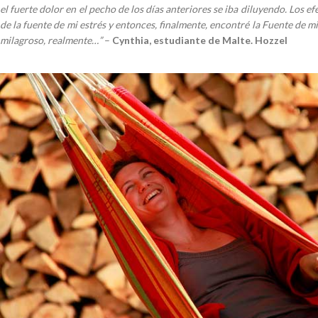
el fuerte dolor en el pecho de los días anteriores se iba diluyendo. Los 
de la fuente de mi estrés y entonces, finalmente, encontré la Fuente de
milagroso, realmente…”
–
Cynthia, estudiante de Malte. Hozzel