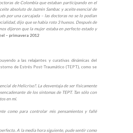
doctoras de Colombia que estaban participando en el
aceite absoluto de Jazmin Sambac y aceite esencial de
pués por una carcajada – las doctoras no se lo podían
ecialidad, dijo que se había roto 3 huesos. Después de
 nos dijeron que la mujer estaba en perfecto estado y
zel – primavera 2012
ibuyendo a las relajantes y curativas dinámicas del
rastorno de Estrés Post-Traumático (TEPT), como se
encial de Helicriso?. La desventaja de ser físicamente
esencadenante de los síntomas de TEPT. Tan sólo con
os en mí.
ente como para controlar mis pensamientos y fallé
perfecto. A la media hora siguiente, pude sentir como