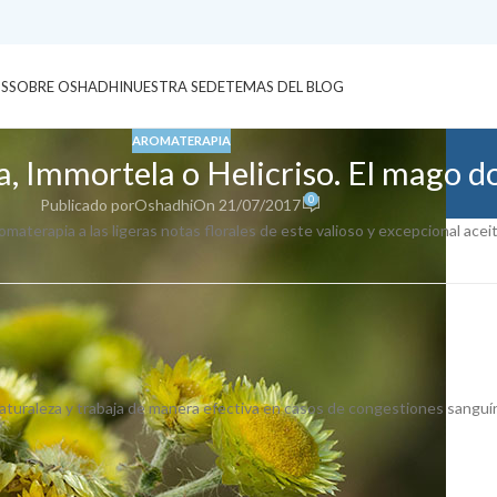
S
SOBRE OSHADHI
NUESTRA SEDE
TEMAS DEL BLOG
AROMATERAPIA
, Immortela o Helicriso. El mago do
0
Publicado por
Oshadhi
On 21/07/2017
aterapia a las ligeras notas florales de este valioso y excepcional aceit
naturaleza y trabaja de manera efectiva en casos de congestiones sangu