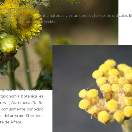
 con muy buenos resultados.
eradoras y curativas.
a inhibir las enzimas inflamatorias y es un destructor de los radicales li
iempre es una primera elección.
diendo a sus brillantes y
azul.
especies de diferentes
u taxonomía botánica es
res (“Asteráceas”). Su
m”, comúnmente conocido
iva del área mediterránea
te de África.