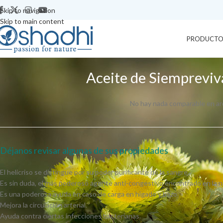
Skip to navigation
Skip to main content
PRODUCTO
Aceite de Siempreviva
No hay nada comparable en arom
Déjanos revisar algunas de sus propiedades
El helicriso se distingue por su poder purificante de la sangre.
Es sin duda, el más poderoso agente anti-congestivo encontrado en la 
Es una poderosa ayuda en caso de carga en hígado y bazo.
Mejora la circulación arterial.
Ayuda contra ciertas infecciones bacterianas.