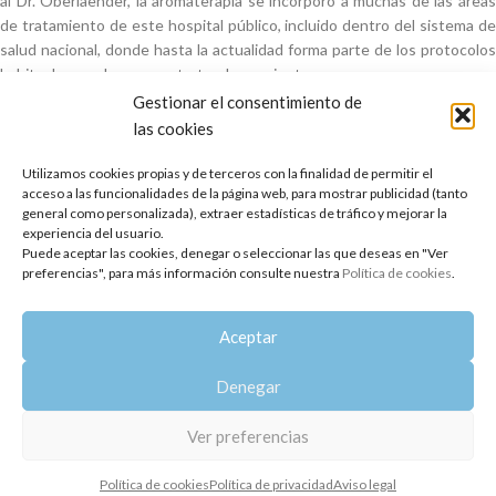
al Dr. Oberlaender, la aromaterapia se incorporó a muchas de las áreas
de tratamiento de este hospital público, incluido dentro del sistema de
salud nacional, donde hasta la actualidad forma parte de los protocolos
habituales con los que se trata a los pacientes.
Gestionar el consentimiento de
Si eres médico o sanitario puedes obtener más información entrando en
las cookies
el siguiente enlace:
https://congreso.sesmi.es/
Utilizamos cookies propias y de terceros con la finalidad de permitir el
acceso a las funcionalidades de la página web, para mostrar publicidad (tanto
general como personalizada), extraer estadísticas de tráfico y mejorar la
experiencia del usuario.
Puede aceptar las cookies, denegar o seleccionar las que deseas en "Ver
preferencias", para más información consulte nuestra
Política de cookies
.
Aceptar
Más reciente
Anterior
Denegar
Copyright 2014-2025
Oshadhi España
.
Ver preferencias
Todos los derechos reservados.
Política de cookies
Política de privacidad
Aviso legal