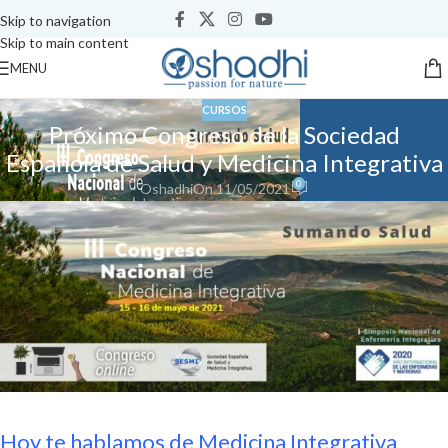
Skip to navigation
Skip to main content
MENU
CURSOS
Próximo Congreso de la Sociedad
Española de Salud y Medicina Integrativa
0
Oshadhi
On 11/05/2021
Hoy te hablamos de Medicina Integrativa