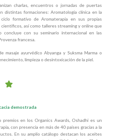
nizan charlas, encuentros o jornadas de puertas
n distintas formaciones: Aromatología clínica en la
ciclo formativo de Aromaterapia en sus propias
científicos, así como talleres streaming y online que
lo concluye con su seminario internacional en las
Provenza francesa.
de masaje ayurvédico Abyanga y Suksma Marma o
necimiento, limpieza o desintoxicación de la piel.
icacia demostrada
o premios en los Organics Awards, Oshadhi es un
pia, con presencia en más de 40 países gracias a la
oductos. En su amplio catálogo destacan los aceites