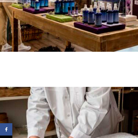
I am text block. Click edit button to change this text. Lorem ipsum dolo
adipiscing elit. Ut elit tellus, luctus nec ullamcorper mattis, pulvinar dapi
Facebook