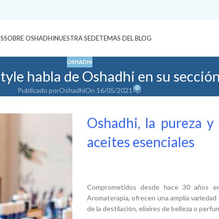
S
SOBRE OSHADHI
NUESTRA SEDE
TEMAS DEL BLOG
OSHADHI
Style habla de Oshadhi en su secció
0
Publicado por
Oshadhi
On 16/05/2021
Oshadhi, la pureza y 
aceites esenciales
Comprometidos desde hace 30 años en l
Aromaterapia, ofrecen una amplia variedad 
de la destilación, elixires de belleza o per