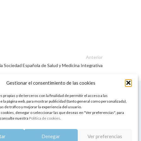
Anterior
a Sociedad Española de Salud y Medicina Integrativa
Gestionar el consentimiento de las cookies
 NUESTRA SEDE
CONDICIONES DE USO
 propias y de terceros con la finalidad de permitir el acceso a las
ica
Condiciones generales
e la página web, para mostrar publicidad (tanto general como personalizada),
de aromaterapia
Cambios y devoluciones
as de tráfico y mejorar la experiencia del usuario.
tos de belleza
Formas de pago
 cookies, denegar o seleccionar las que deseas en "Ver preferencias", para
Formas de envío
consulte nuestra
Política de cookies
.
 y showrooms
¿Tienes alguna duda?
pia y bienestar
tar
Denegar
Ver preferencias