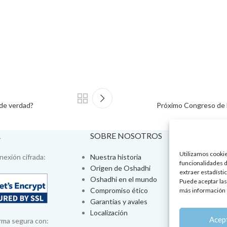
 de verdad?
Próximo Congreso de l
A
SOBRE NOSOTROS
VISÍTA
Utilizamos cookies
exión cifrada:
Nuestra historia
Tienda fís
funcionalidades d
Origen de Oshadhi
Talleres 
extraer estadístic
Oshadhi en el mundo
Tratamien
Puede aceptar las
Compromiso ético
Ayurveda
más información 
Garantías y avales
Jornadas
Localización
Aromatera
Acep
rma segura con: