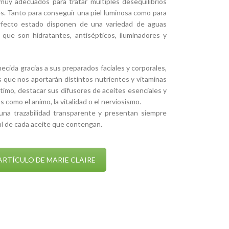
 muy adecuados para tratar múltiples desequilibrios
s. Tanto para conseguir una piel luminosa como para
fecto estado disponen de una variedad de aguas
, que son hidratantes, antisépticos, iluminadores y
enecida gracias a sus preparados faciales y corporales,
 que nos aportarán distintos nutrientes y vitaminas
último, destacar sus difusores de aceites esenciales y
como el animo, la vitalidad o el nerviosismo.
na trazabilidad transparente y presentan siempre
al de cada aceite que contengan.
ARTÍCULO DE MARIE CLAIRE