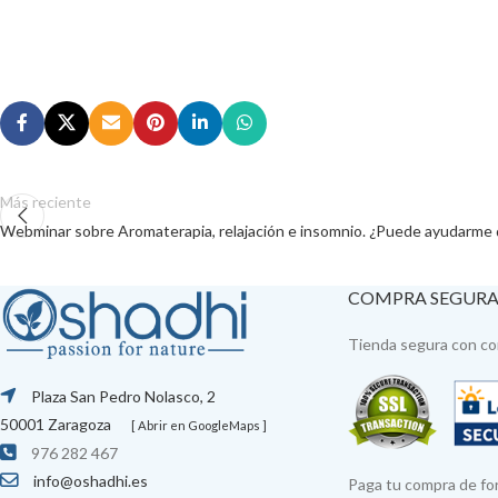
Más reciente
Webminar sobre Aromaterapia, relajación e insomnio. ¿Puede ayudarme
COMPRA SEGUR
Tienda segura con con
Plaza San Pedro Nolasco, 2
50001 Zaragoza
[ Abrir en GoogleMaps ]
976 282 467
info@oshadhi.es
Paga tu compra de fo