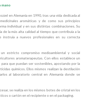
la mano
zzel en Alemania en 1990, tras una vida dedicada al
 medicinales aromáticas y de como sus principios
rma individual y en sus distintas combinaciones. Su
a de la más alta calidad al tiempo que contribuía a la
 e instruía a nuevos profesionales en su correcta
r un estricto compromiso medioambiental y social
icultores aromaterapeutas. Con ellos establece un
ia para que puedan ser sostenibles, apostando por la
ticidas químicos. Ellos mismos realizan la destilación
arlos al laboratorio central en Alemania donde se
esar, se realiza en los mismos botes de cristal en los
icos o cartón en el recipiente o en el packaging.